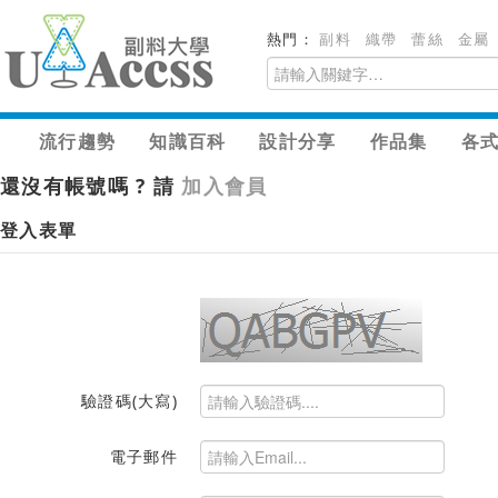
熱門：
副料
織帶
蕾絲
金屬
流行趨勢
知識百科
設計分享
作品集
各
還沒有帳號嗎 ? 請
加入會員
登入表單
驗證碼(大寫)
電子郵件