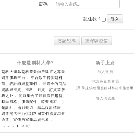
密碼
記住我？
忘記密碼
重寄驗證信
什麼是副料大學?
新手上路
副料大學為副料產業鏈所建置之專業
加入會員
網路服務平台， 平台除了提供副料
申請為企業會員
商、設計師與盤商們， 最齊全的商品
朝陽服飾材料街中盤使用
(目前提供
資訊與找貨、找料、叫貨、訂貨等服
務之外， 同時集合了最新流行趨勢、
加入供應商
時尚風格、服飾配件、時裝成衣、手
創設計、攝影藝術、精品設計情報、
網路開店平台供副料同業們擴展銷售
通路、宣傳自家商品與形象，
............(
more
)