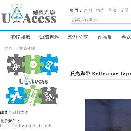
熱門：
副料
織帶
蕾絲
金屬
流行趨勢
知識百科
設計分享
作品集
各
首頁
>
文章瀏覽
反光織帶 Reflective Tap
姓名 :
副料大學
電子郵件 :
kdatogether@gmail.com