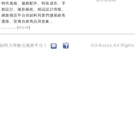
加入供應商
時尚風格、服飾配件、時裝成衣、手
創設計、攝影藝術、精品設計情報、
網路開店平台供副料同業們擴展銷售
通路、宣傳自家商品與形象，
............(
more
)
副料大學數位服務平台 |
©U-Accss.All Right