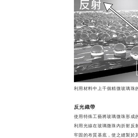
利用材料中上千個精微玻璃珠
反光織帶
使用特殊工藝將玻璃微珠形成
利用光線在玻璃微珠內折射反
牢固的布質基底，使之縫製於