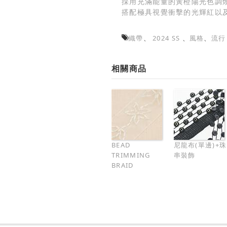
採用充滿能量的黃橙陽光色調
搭配極具視覺衝擊的光輝紅以
織帶
、
2024 SS
、
風格
、
流行
相關商品
BEAD
尼龍布(單邊)+珠
TRIMMING
串裝飾
BRAID