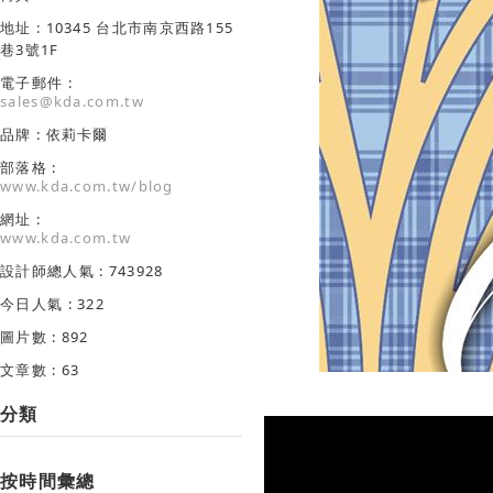
地址 : 10345 台北市南京西路155
巷3號1F
電子郵件 :
sales@kda.com.tw
品牌 : 依莉卡爾
部落格 :
www.kda.com.tw/blog
網址 :
www.kda.com.tw
設計師總人氣 : 743928
今日人氣 : 322
圖片數 : 892
文章數 : 63
分類
按時間彙總