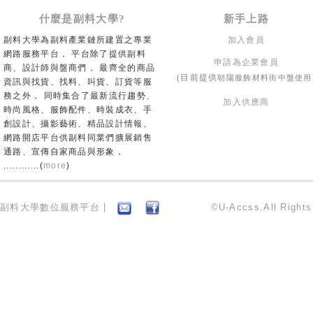
什麼是副料大學?
新手上路
副料大學為副料產業鏈所建置之專業
加入會員
網路服務平台， 平台除了提供副料
申請為企業會員
商、設計師與盤商們， 最齊全的商品
朝陽服飾材料街中盤使用
(目前提供
資訊與找貨、找料、叫貨、訂貨等服
務之外， 同時集合了最新流行趨勢、
加入供應商
時尚風格、服飾配件、時裝成衣、手
創設計、攝影藝術、精品設計情報、
網路開店平台供副料同業們擴展銷售
通路、宣傳自家商品與形象，
............(
more
)
副料大學數位服務平台 |
©U-Accss.All Right