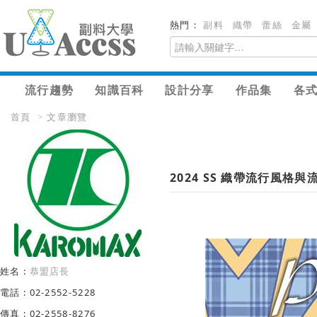
熱門：
副料
織帶
蕾絲
金屬
流行趨勢
知識百科
設計分享
作品集
各
首頁
>
文章瀏覽
2024 SS 織帶流行風格與
姓名 :
恭盟店長
電話 : 02-2552-5228
傳真 : 02-2558-8276