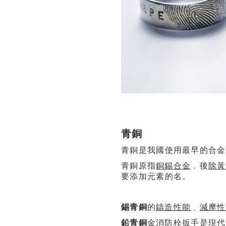
青銅
青銅是我國使用最早的合金
青銅原指
銅錫合金
﹐後
除黃
要添加元素的名。
錫青銅
的
鑄造性能
﹑
減摩性
鉛青銅
金消防栓扳手是現代