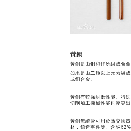
黃銅
黃銅是由
銅
和
鋅
所組成合金
如果是由二種以上元素組成
成銅合金。
黃銅有
較強耐磨性能
。特殊
切削加工機械性能也較突出
黃銅無縫管可用於熱交換器
材，鑄造零件等。含銅62