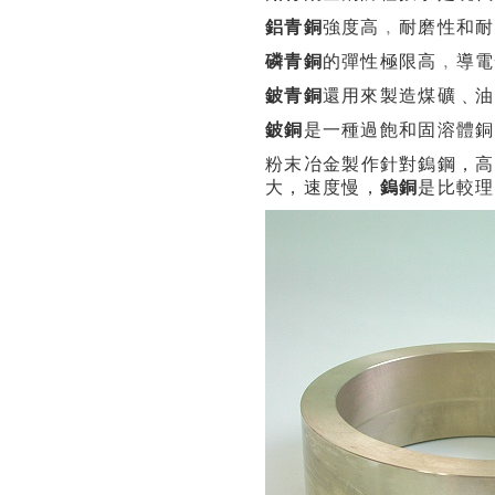
鋁青銅
強度高﹐耐磨性和耐
磷青銅
的彈性極限高﹐導電
鈹青銅
還用來製造煤礦﹑油
鈹銅
是一種過飽和固溶體銅
粉末冶金製作針對鎢鋼，高
大，速度慢，
鎢銅
是比較理