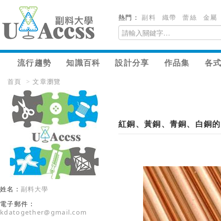
熱門：
副料
織帶
蕾絲
金屬
流行趨勢
知識百科
設計分享
作品集
各
首頁
>
文章瀏覽
紅銅、黃銅、青銅、白銅的
姓名 :
副料大學
電子郵件 :
kdatogether@gmail.com