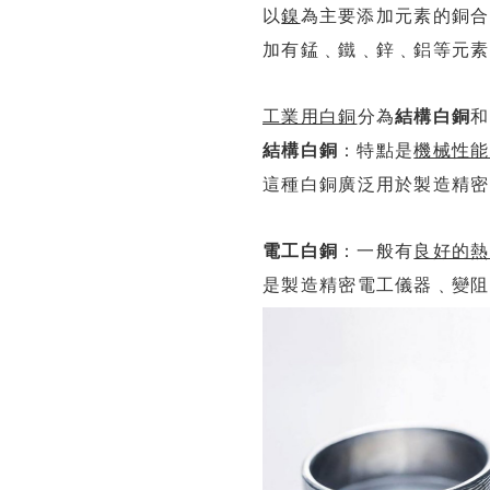
以
鎳
為主要添加元素的銅合
加有錳﹑鐵﹑鋅﹑鋁等元素
工業用白銅
分為
結構白銅
和
結構白銅
：特點是
機械性能
這種白銅廣泛用於製造精密
電工白銅
：一般有
良好的熱
是製造精密電工儀器﹑變阻