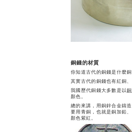
銅錢的材質
你知道古代的銅錢是什麼銅
其實古代的銅錢也有紅銅、
我國歷代銅錢大多數是以
銅
顏色。
總的來講，用銅鋅合金鑄造
要用青銅，也就是銅加鉛、
顏色紫紅。