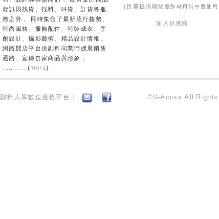
朝陽服飾材料街中盤使用
(目前提供
資訊與找貨、找料、叫貨、訂貨等服
務之外， 同時集合了最新流行趨勢、
加入供應商
時尚風格、服飾配件、時裝成衣、手
創設計、攝影藝術、精品設計情報、
網路開店平台供副料同業們擴展銷售
通路、宣傳自家商品與形象，
............(
more
)
副料大學數位服務平台 |
©U-Accss.All Right