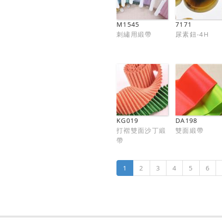
M1545
7171
刺繡用緞帶
尿素鈕-4H
KG019
DA198
打褶雙面沙丁緞
雙面緞帶
帶
1
2
3
4
5
6