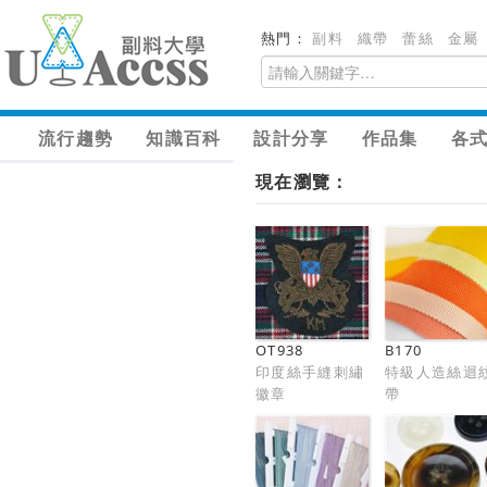
熱門：
副料
織帶
蕾絲
金屬
流行趨勢
知識百科
設計分享
作品集
各
現在瀏覽：
OT938
B170
印度絲手縫刺繡
特級人造絲迴
徽章
帶