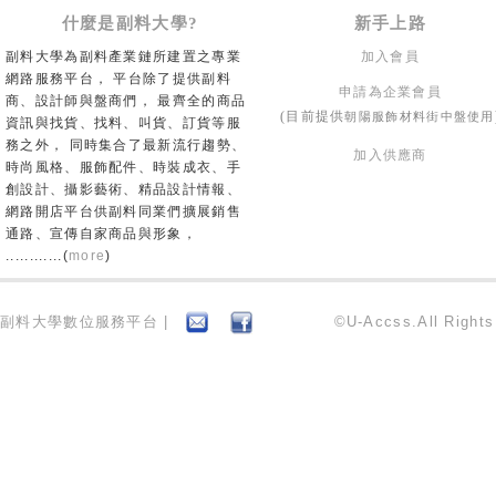
什麼是副料大學?
新手上路
副料大學為副料產業鏈所建置之專業
加入會員
網路服務平台， 平台除了提供副料
申請為企業會員
商、設計師與盤商們， 最齊全的商品
朝陽服飾材料街中盤使用
(目前提供
資訊與找貨、找料、叫貨、訂貨等服
務之外， 同時集合了最新流行趨勢、
加入供應商
時尚風格、服飾配件、時裝成衣、手
創設計、攝影藝術、精品設計情報、
網路開店平台供副料同業們擴展銷售
通路、宣傳自家商品與形象，
............(
more
)
副料大學數位服務平台 |
©U-Accss.All Right