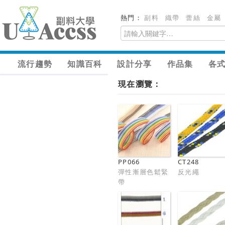
熱門：
副料
織帶
蕾絲
金屬
流行趨勢
知識百科
設計分享
作品集
各
現在瀏覽：
PP066
CT248
彈性漸層色鬆緊
反光繩
帶