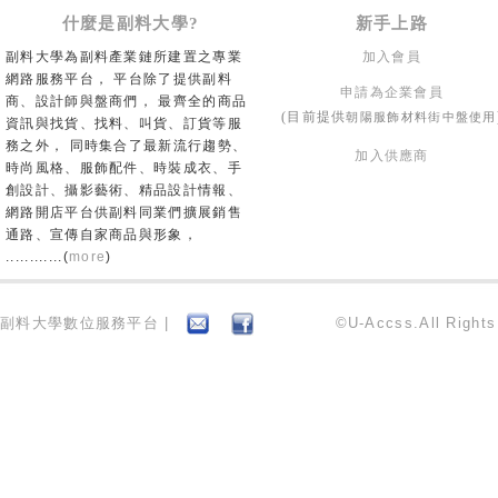
什麼是副料大學?
新手上路
副料大學為副料產業鏈所建置之專業
加入會員
網路服務平台， 平台除了提供副料
申請為企業會員
商、設計師與盤商們， 最齊全的商品
朝陽服飾材料街中盤使用
(目前提供
資訊與找貨、找料、叫貨、訂貨等服
務之外， 同時集合了最新流行趨勢、
加入供應商
時尚風格、服飾配件、時裝成衣、手
創設計、攝影藝術、精品設計情報、
網路開店平台供副料同業們擴展銷售
通路、宣傳自家商品與形象，
............(
more
)
副料大學數位服務平台 |
©U-Accss.All Right