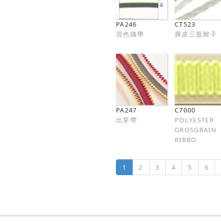
PA246
CT523
混色織帶
麂皮三股辮子
PA247
C7000
出芽帶
POLYESTER
GROSGRAIN
RIBBO
1
2
3
4
5
6