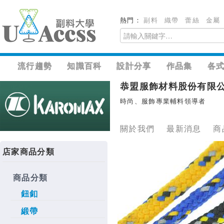
熱門：
副料
織帶
蕾絲
金屬
流行趨勢
知識百科
設計分享
作品集
各
恭盟服飾材料股份有限
時尚、服飾專業輔料領導者
關於我們
最新消息
商
店家商品分類
商品分類
鈕釦
緞帶