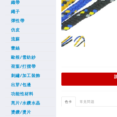
織帶
繩子
彈性帶
仿皮
流蘇
蕾絲
歐根/雪紡紗
荷葉/打摺帶
刺繡/加工裝飾
出芽/包邊
功能性材料
色卡
常見問題
亮片/水鑽水晶
燙鑽/燙片