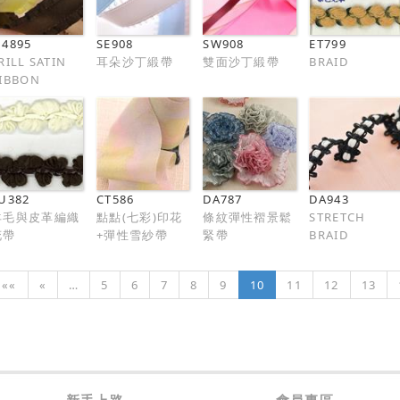
4895
SE908
SW908
ET799
RILL SATIN
耳朵沙丁緞帶
雙面沙丁緞帶
BRAID
IBBON
U382
CT586
DA787
DA943
羊毛與皮革編織
點點(七彩)印花
條紋彈性褶景鬆
STRETCH
花帶
+彈性雪紗帶
緊帶
BRAID
««
«
…
5
6
7
8
9
10
11
12
13