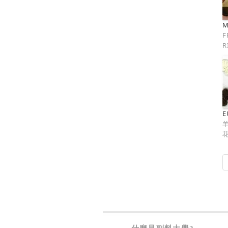
M
F
R
E