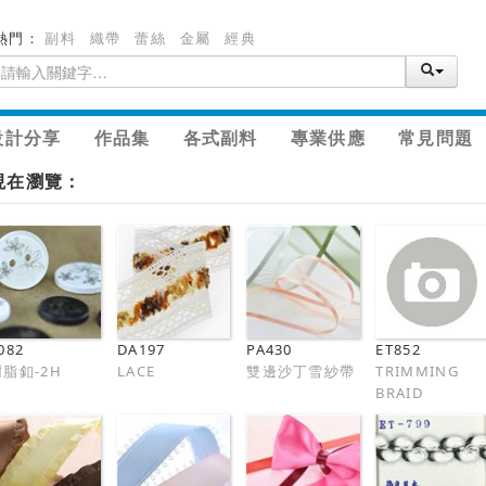
熱門：
副料
織帶
蕾絲
金屬
經典
設計分享
作品集
各式副料
專業供應
常見問題
現在瀏覽：
082
DA197
PA430
ET852
樹脂釦-2H
LACE
雙邊沙丁雪紗帶
TRIMMING
BRAID