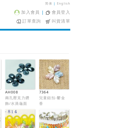
简体
|
English
加入會員
|
會員登入
訂單查詢
叫貨清單
AH008
7364
兩孔壓克力鑽
兒童鈕扣-鬱金
飾/水滴龜面
香