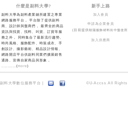
什麼是副料大學?
新手上路
副料大學為副料產業鏈所建置之專業
加入會員
網路服務平台， 平台除了提供副料
申請為企業會員
商、設計師與盤商們， 最齊全的商品
朝陽服飾材料街中盤使用
(目前提供
資訊與找貨、找料、叫貨、訂貨等服
務之外， 同時集合了最新流行趨勢、
加入供應商
時尚風格、服飾配件、時裝成衣、手
創設計、攝影藝術、精品設計情報、
網路開店平台供副料同業們擴展銷售
通路、宣傳自家商品與形象，
............(
more
)
副料大學數位服務平台 |
©U-Accss.All Right