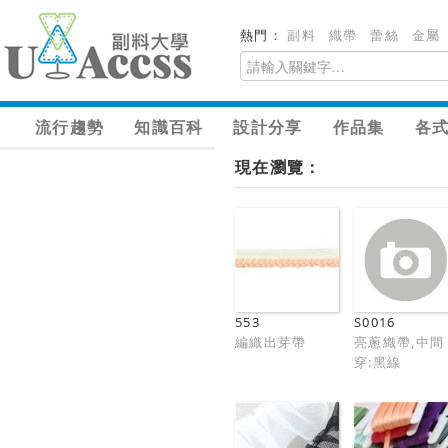
熱門：
副料
織帶
蕾絲
金屬
流行趨勢
知識百科
設計分享
作品集
各
現在瀏覽：
553
S0016
編織出芽帶
亮蔥織帶,中間
穿:黑線