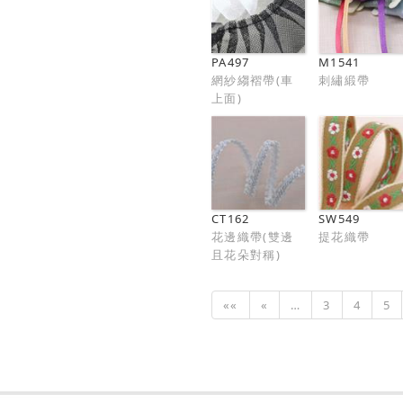
PA497
M1541
網紗縐褶帶(車
刺繡緞帶
上面)
CT162
SW549
花邊織帶(雙邊
提花織帶
且花朵對稱)
««
«
…
3
4
5