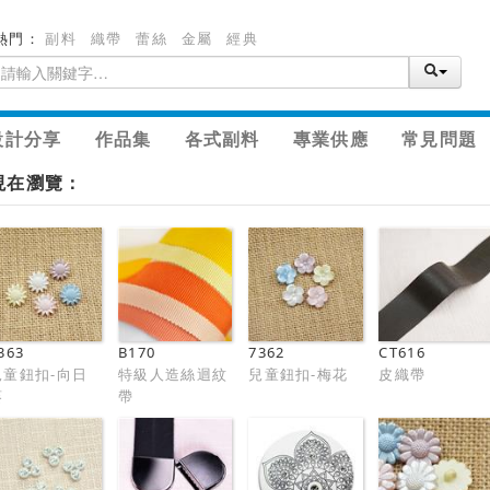
熱門：
副料
織帶
蕾絲
金屬
經典
設計分享
作品集
各式副料
專業供應
常見問題
現在瀏覽：
363
B170
7362
CT616
兒童鈕扣-向日
特級人造絲迴紋
兒童鈕扣-梅花
皮織帶
葵
帶