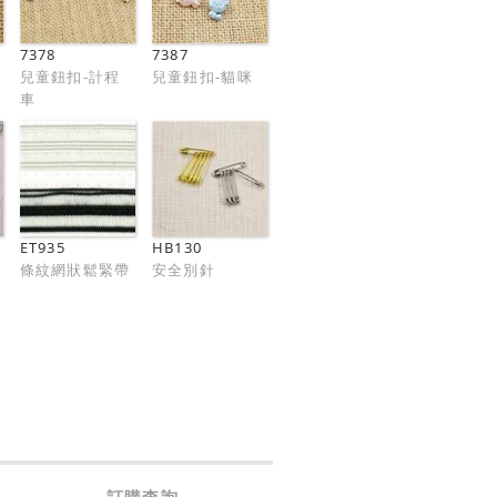
7378
7387
兒童鈕扣-計程
兒童鈕扣-貓咪
車
ET935
HB130
條紋網狀鬆緊帶
安全別針