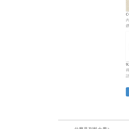
C
鑽
9