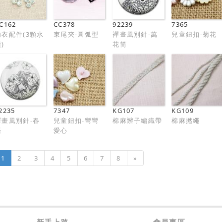
C162
CC378
92239
7365
內衣配件(3顆水
束尾夾-圓弧型
襌畫風別針-萬
兒童鈕扣-菊花
)
花筒
2235
7347
KG107
KG109
襌畫風別針-春
兒童鈕扣-彎彎
棉麻辮子編織帶
棉麻撚繩
語
愛心
1
2
3
4
5
6
7
8
»