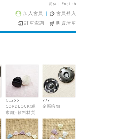
简体
|
English
加入會員
|
會員登入
訂單查詢
叫貨清單
CC255
777
CORDLOCK(繩
金屬暗釦
索釦)-軟料材質