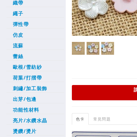
織帶
繩子
彈性帶
仿皮
流蘇
蕾絲
歐根/雪紡紗
荷葉/打摺帶
刺繡/加工裝飾
出芽/包邊
功能性材料
色卡
常見問題
亮片/水鑽水晶
燙鑽/燙片