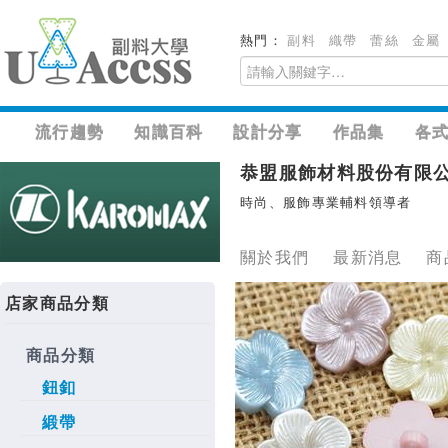
熱門：
副料
織帶
蕾絲
金屬
流行趨勢
知識百科
設計分享
作品集
各
恭盟服飾材料股份有限
時尚、服飾專業輔料領導者
關於我們
最新消息
商
店家商品分類
商品分類
鈕釦
緞帶