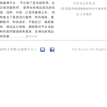
路服務平台， 平台除了提供副料商、設
申請為企業會員
計師與盤商們， 最齊全的商品資訊與找
朝陽服飾材料街中盤使用
(目前提供
貨、找料、叫貨、訂貨等服務之外， 同
加入供應商
時集合了最新流行趨勢、時尚風格、服
飾配件、時裝成衣、手創設計、攝影藝
術、精品設計情報、網路開店平台供副
料同業們擴展銷售通路、宣傳自家商品
與形象， ............(
more
)
副料大學數位服務平台 |
©U-Accss.All Right