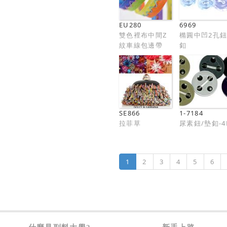
EU280
6969
雙色裡布中間Z
橢圓中凹2孔
紋車線包邊帶
釦
SE866
1-7184
拉菲草
尿素鈕/墊釦-4
1
2
3
4
5
6