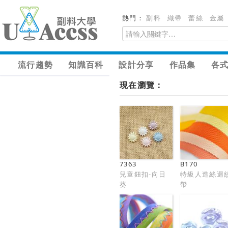
熱門：
副料
織帶
蕾絲
金屬
流行趨勢
知識百科
設計分享
作品集
各
現在瀏覽：
7363
B170
兒童鈕扣-向日
特級人造絲迴
葵
帶