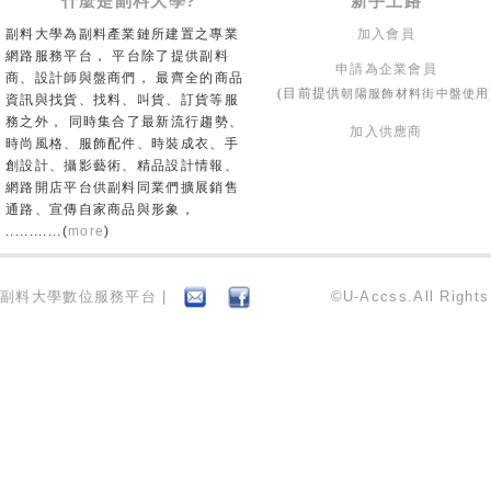
什麼是副料大學?
新手上路
副料大學為副料產業鏈所建置之專業
加入會員
網路服務平台， 平台除了提供副料
申請為企業會員
商、設計師與盤商們， 最齊全的商品
朝陽服飾材料街中盤使用
(目前提供
資訊與找貨、找料、叫貨、訂貨等服
務之外， 同時集合了最新流行趨勢、
加入供應商
時尚風格、服飾配件、時裝成衣、手
創設計、攝影藝術、精品設計情報、
網路開店平台供副料同業們擴展銷售
通路、宣傳自家商品與形象，
............(
more
)
副料大學數位服務平台 |
©U-Accss.All Right