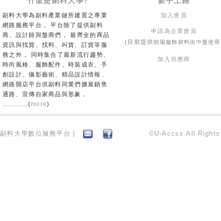
什麼是副料大學?
新手上路
副料大學為副料產業鏈所建置之專業
加入會員
網路服務平台， 平台除了提供副料
申請為企業會員
商、設計師與盤商們， 最齊全的商品
朝陽服飾材料街中盤使用
(目前提供
資訊與找貨、找料、叫貨、訂貨等服
務之外， 同時集合了最新流行趨勢、
加入供應商
時尚風格、服飾配件、時裝成衣、手
創設計、攝影藝術、精品設計情報、
網路開店平台供副料同業們擴展銷售
通路、宣傳自家商品與形象，
............(
more
)
副料大學數位服務平台 |
©U-Accss.All Right