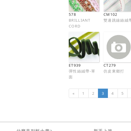
578
CM102
BRILLIANT
雙邊跳線絲絨
CORD
ET939
CT279
彈性絲絨帶-單
仿皮東鄉打
面
«
1
2
3
4
5