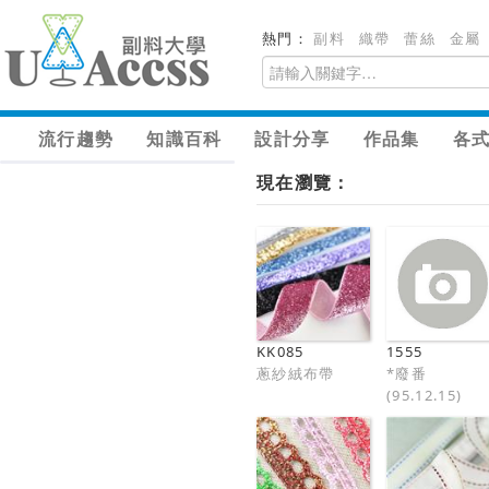
熱門：
副料
織帶
蕾絲
金屬
流行趨勢
知識百科
設計分享
作品集
各
現在瀏覽：
KK085
1555
蔥紗絨布帶
*廢番
(95.12.15)