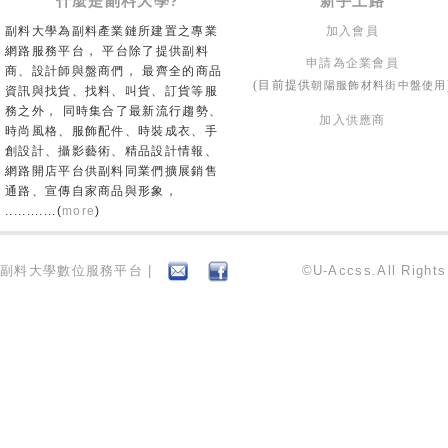
什麼是副料大學?
新手上路
副料大學為副料產業鏈所建置之專業
加入會員
網路服務平台， 平台除了提供副料
申請為企業會員
商、設計師與盤商們， 最齊全的商品
朝陽服飾材料街中盤使用
(目前提供
資訊與找貨、找料、叫貨、訂貨等服
務之外， 同時集合了最新流行趨勢、
加入供應商
時尚風格、服飾配件、時裝成衣、手
創設計、攝影藝術、精品設計情報、
網路開店平台供副料同業們擴展銷售
通路、宣傳自家商品與形象，
............(
more
)
副料大學數位服務平台 |
©U-Accss.All Right