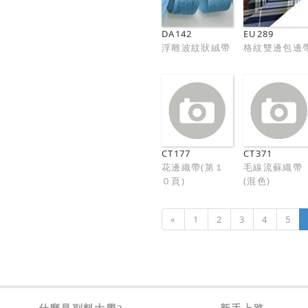
DA142
EU289
浮雕波紋狀絨帶
格紋雙邊包邊
CT177
CT371
花邊織帶(第１
毛線流蘇織帶
０頁)
(混色)
«
1
2
3
4
5