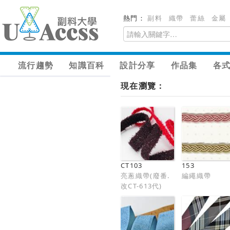
熱門：
副料
織帶
蕾絲
金屬
流行趨勢
知識百科
設計分享
作品集
各
現在瀏覽：
CT103
153
亮蔥織帶(廢番.
編繩織帶
改CT-613代)