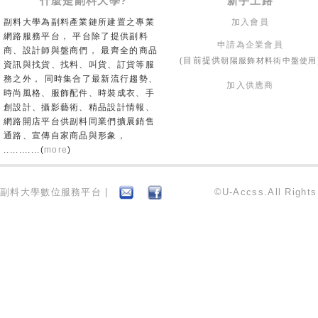
什麼是副料大學?
新手上路
副料大學為副料產業鏈所建置之專業
加入會員
網路服務平台， 平台除了提供副料
申請為企業會員
商、設計師與盤商們， 最齊全的商品
朝陽服飾材料街中盤使用
(目前提供
資訊與找貨、找料、叫貨、訂貨等服
務之外， 同時集合了最新流行趨勢、
加入供應商
時尚風格、服飾配件、時裝成衣、手
創設計、攝影藝術、精品設計情報、
網路開店平台供副料同業們擴展銷售
通路、宣傳自家商品與形象，
............(
more
)
副料大學數位服務平台 |
©U-Accss.All Right