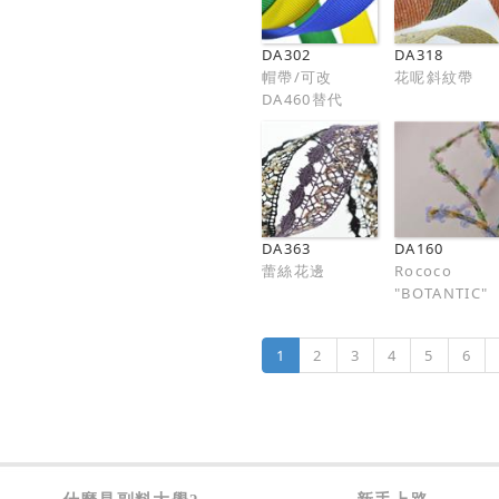
DA302
DA318
帽帶/可改
花呢斜紋帶
DA460替代
DA363
DA160
蕾絲花邊
Rococo
"BOTANTIC"
1
2
3
4
5
6