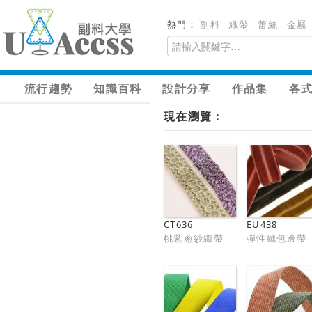
熱門：
副料
織帶
蕾絲
金屬
流行趨勢
知識百科
設計分享
作品集
各
現在瀏覽：
CT636
EU438
桃紫蔥紗織帶
彈性絨包邊帶