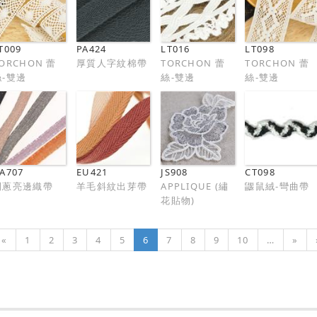
T009
PA424
LT016
LT098
ORCHON 蕾
厚質人字紋棉帶
TORCHON 蕾
TORCHON 蕾
絲-雙邊
絲-雙邊
絲-雙邊
A707
EU421
JS908
CT098
閃蔥亮邊織帶
羊毛斜紋出芽帶
APPLIQUE (繡
鼴鼠絨-彎曲帶
花貼物)
«
1
2
3
4
5
6
7
8
9
10
…
»