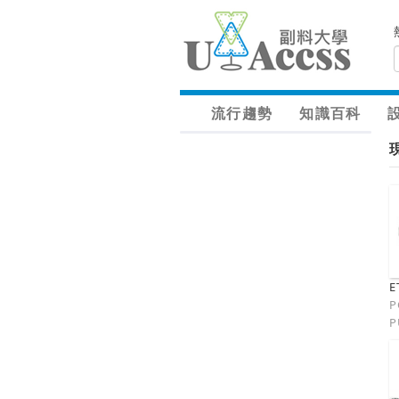
流行趨勢
知識百科
E
P
P