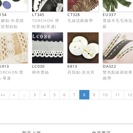
154
LT345
CT328
EU337
立腳釦-外星隕
TORCHON 彈
毛線流蘇織帶
寬版羊毛毛海流
石狀顆粒釦
性蕾絲(單邊)
蘇
S913
LC030
6813
DA322
ORCHON 蕾
棉布蕾絲
貝殼釦-淡水貝
雙色點線跡效果
絲-單邊
織帶
««
«
…
3
4
5
6
7
8
9
10
11
12