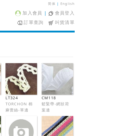
简体
|
English
加入會員
|
會員登入
訂單查詢
叫貨清單
LT324
CM118
TORCHON 棉
鬆緊帶-網狀荷
麻蕾絲-單邊
葉邊