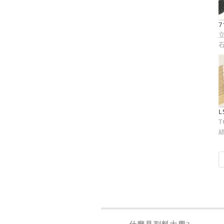
7
L
T