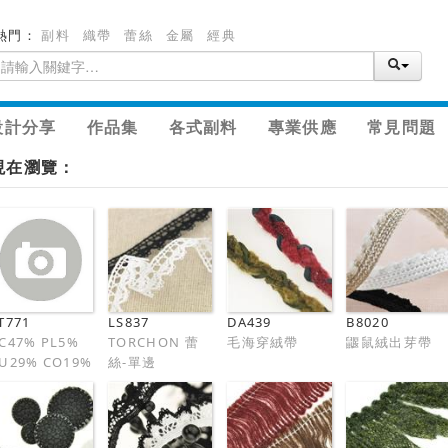
熱門：
副料
織帶
蕾絲
金屬
經典
設計分享
作品集
各式副料
專業供應
常見問題
現在瀏覽：
T771
LS837
DA439
B8020
C47% PL5%
TORCHON 蕾
毛海穿絨帶
鼴鼠絨出芽帶
U29% CO19%
絲-單邊