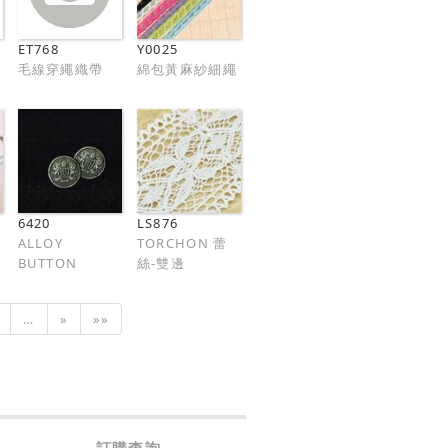
ET768
Y0025
毛線穿繩織帶
綿包黃麻紗細繩
6420
LS876
ALLOY
TORCHON 蕾
BUTTON
絲-雙邊
…
»
»»