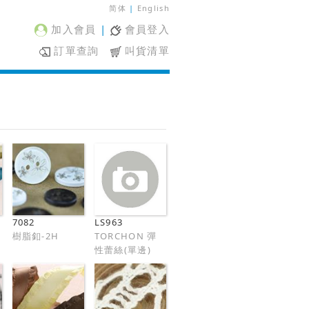
简体
|
English
加入會員
|
會員登入
訂單查詢
叫貨清單
7082
LS963
樹脂釦-2H
TORCHON 彈
性蕾絲(單邊)