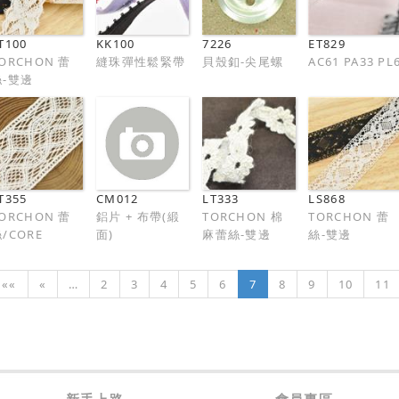
T100
KK100
7226
ET829
ORCHON 蕾
縫珠彈性鬆緊帶
貝殼釦-尖尾螺
AC61 PA33 PL
絲-雙邊
T355
CM012
LT333
LS868
ORCHON 蕾
鋁片 + 布帶(緞
TORCHON 棉
TORCHON 蕾
/CORE
面)
麻蕾絲-雙邊
絲-雙邊
««
«
…
2
3
4
5
6
7
8
9
10
11