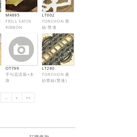
M4895
LT002
6
FRILL SATIN
TORCHON 蕾
RIBBON
絲-雙邊
OT799
LT280
手勾花流蘇+木
TORCHON 蔥
珠
紗蕾絲(雙邊)
…
»
»»