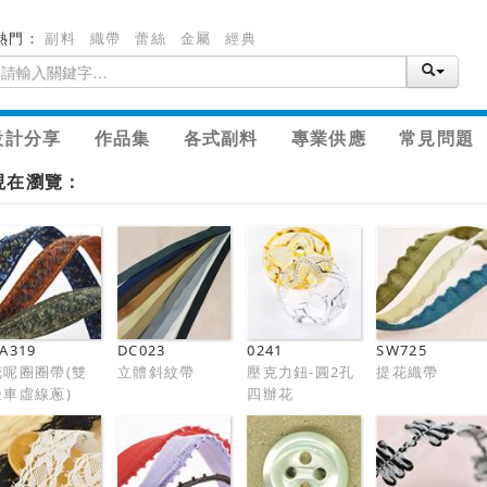
熱門：
副料
織帶
蕾絲
金屬
經典
設計分享
作品集
各式副料
專業供應
常見問題
現在瀏覽：
A319
DC023
0241
SW725
花呢圈圈帶(雙
立體斜紋帶
壓克力鈕-圓2孔
提花織帶
邊車虛線蔥)
四辦花