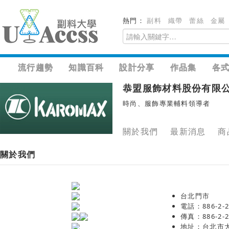
熱門：
副料
織帶
蕾絲
金屬
流行趨勢
知識百科
設計分享
作品集
各
恭盟服飾材料股份有限
時尚、服飾專業輔料領導者
關於我們
最新消息
商
關於我們
台北門市
電話：886-2-2
傳真：886-2-2
地址：台北市大