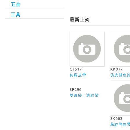
五金
工具
最新上架
CT517
KK077
仿麂皮帶
仿皮雙色
SF296
雙邊紗丁迴紋帶
SX663
蔥紗彎曲