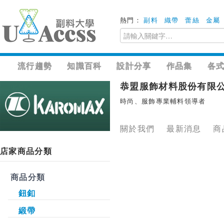
熱門：
副料
織帶
蕾絲
金屬
流行趨勢
知識百科
設計分享
作品集
各
恭盟服飾材料股份有限
時尚、服飾專業輔料領導者
關於我們
最新消息
商
店家商品分類
商品分類
鈕釦
緞帶