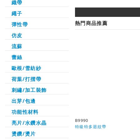
織帶
繩子
熱門商品推薦
彈性帶
仿皮
流蘇
蕾絲
歐根/雪紡紗
荷葉/打摺帶
刺繡/加工裝飾
出芽/包邊
功能性材料
B9990
亮片/水鑽水晶
特級特多迴紋帶
燙鑽/燙片