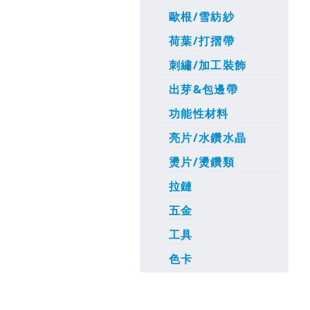
歐根/雪紡紗
荷葉/打摺帶
刺繡/加工裝飾
出芽&包邊帶
功能性材料
亮片/水鑽水晶
燙片/燙鑽類
拉鏈
五金
工具
色卡