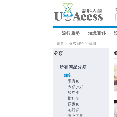
流行趨勢
知識百科
首頁
>
各式副料
>
鈕釦
分類
所有商品分類
鈕釦
果實釦
天然貝釦
珍珠釦
樹脂釦
尿素釦
尼龍釦
壓克力釦