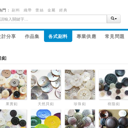
熱門：
副料
織帶
蕾絲
金屬
經典
設計分享
作品集
各式副料
專業供應
常見問題
鈕釦
果實釦
天然貝釦
珍珠釦
樹脂釦