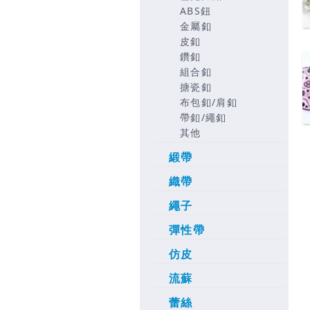
ABS鈕
金屬釦
皮釦
鑽釦
組合釦
搪瓷釦
布包釦/肩釦
帶釦/繩釦
其他
緞帶
織帶
繩子
彈性帶
仿皮
流蘇
蕾絲