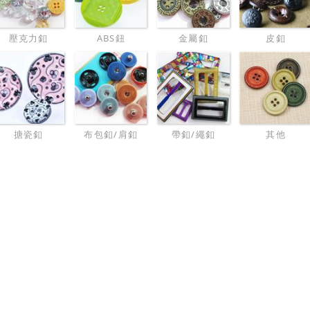
壓克力釦
ABS鈕
金屬釦
皮釦
搪瓷釦
布包釦/肩釦
帶釦/繩釦
其他