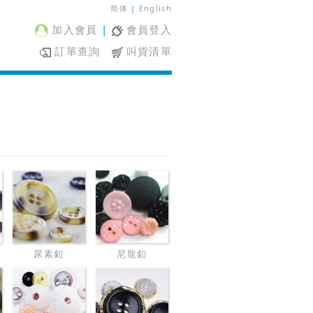
简体
|
English
加入會員
|
會員登入
訂單查詢
叫貨清單
尿素釦
尼龍釦