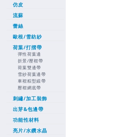
仿皮
流蘇
蕾絲
歐根/雪紡紗
荷葉/打摺帶
彈性荷葉邊
折景/壓褶帶
荷葉雙邊帶
雪紗荷葉邊帶
車褶粽型緞帶
壓褶網底帶
刺繡/加工裝飾
出芽&包邊帶
功能性材料
亮片/水鑽水晶