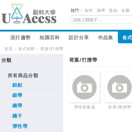
熱門：
副料
織帶
蕾絲
金屬
流行趨勢
知識百科
設計分享
作品集
各
首頁
>
各式副料
>
荷葉/打摺帶
荷葉/打摺帶
分類
所有商品分類
鈕釦
緞帶
織帶
彈性荷葉邊
折景/壓褶帶
繩子
彈性帶