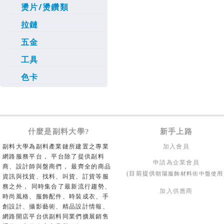
燙片/燙鑽類
拉鏈
五金
工具
色卡
什麼是副料大學?
新手上路
副料大學為副料產業鏈所建置之專業
加入會員
網路服務平台， 平台除了提供副料
申請為企業會員
商、設計師與盤商們， 最齊全的商品
朝陽服飾材料街中盤使用
(目前提供
資訊與找貨、找料、叫貨、訂貨等服
務之外， 同時集合了最新流行趨勢、
加入供應商
時尚風格、服飾配件、時裝成衣、手
創設計、攝影藝術、精品設計情報、
網路開店平台供副料同業們擴展銷售