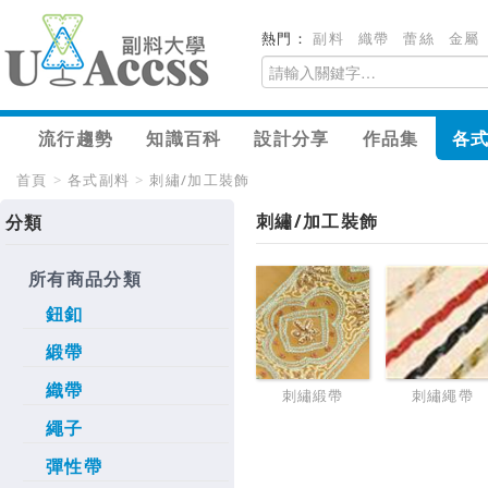
熱門：
副料
織帶
蕾絲
金屬
流行趨勢
知識百科
設計分享
作品集
各
首頁
>
各式副料
>
刺繡/加工裝飾
刺繡/加工裝飾
分類
所有商品分類
鈕釦
緞帶
織帶
刺繡緞帶
刺繡繩帶
繩子
彈性帶