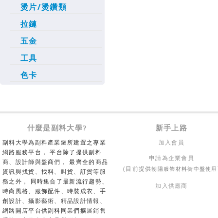
燙片/燙鑽類
拉鏈
五金
工具
色卡
什麼是副料大學?
新手上路
副料大學為副料產業鏈所建置之專業
加入會員
網路服務平台， 平台除了提供副料
申請為企業會員
商、設計師與盤商們， 最齊全的商品
朝陽服飾材料街中盤使用
(目前提供
資訊與找貨、找料、叫貨、訂貨等服
務之外， 同時集合了最新流行趨勢、
加入供應商
時尚風格、服飾配件、時裝成衣、手
創設計、攝影藝術、精品設計情報、
網路開店平台供副料同業們擴展銷售