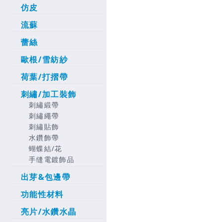
仿皮
流蘇
蕾絲
歐根/雪紡紗
荷葉/打摺帶
刺繡/加工裝飾
刺繡緞帶
刺繡繩帶
刺繡貼飾
水鑽飾帶
蝴蝶結/花
手缝電鍍飾品
出芽&包邊帶
功能性材料
亮片/水鑽水晶