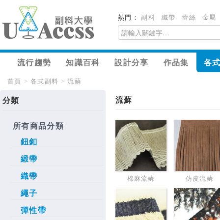
熱門：
副料
織帶
蕾絲
金屬
流行趨勢
知識百科
設計分享
作品集
各
首頁
>
各式副料
>
流蘇
流蘇
分類
所有商品分類
鈕釦
緞帶
織帶
棉麻流蘇
仿皮流蘇
繩子
彈性帶