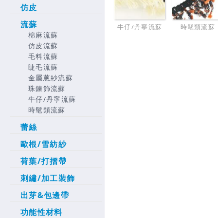
仿皮
流蘇
牛仔/丹寧流蘇
時髦類流蘇
棉麻流蘇
仿皮流蘇
毛料流蘇
睫毛流蘇
金屬蔥紗流蘇
珠鍊飾流蘇
牛仔/丹寧流蘇
時髦類流蘇
蕾絲
歐根/雪紡紗
荷葉/打摺帶
刺繡/加工裝飾
出芽&包邊帶
功能性材料