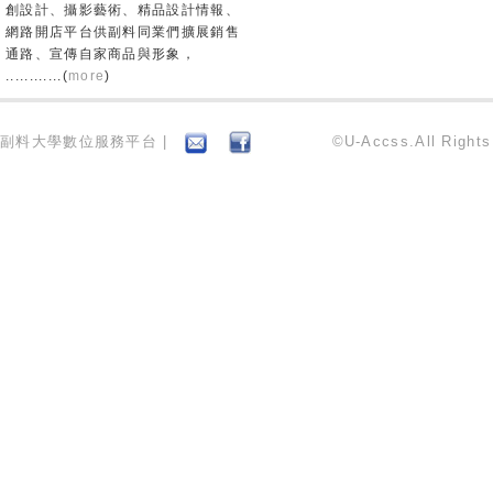
創設計、攝影藝術、精品設計情報、
網路開店平台供副料同業們擴展銷售
通路、宣傳自家商品與形象，
............(
more
)
副料大學數位服務平台 |
©U-Accss.All Right