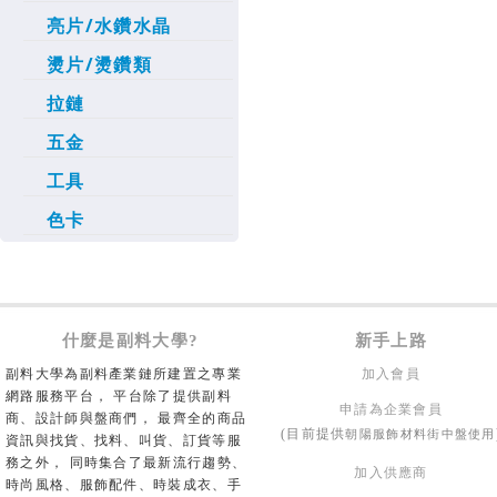
亮片/水鑽水晶
燙片/燙鑽類
拉鏈
五金
工具
色卡
什麼是副料大學?
新手上路
副料大學為副料產業鏈所建置之專業
加入會員
網路服務平台， 平台除了提供副料
申請為企業會員
商、設計師與盤商們， 最齊全的商品
朝陽服飾材料街中盤使用
(目前提供
資訊與找貨、找料、叫貨、訂貨等服
務之外， 同時集合了最新流行趨勢、
加入供應商
時尚風格、服飾配件、時裝成衣、手