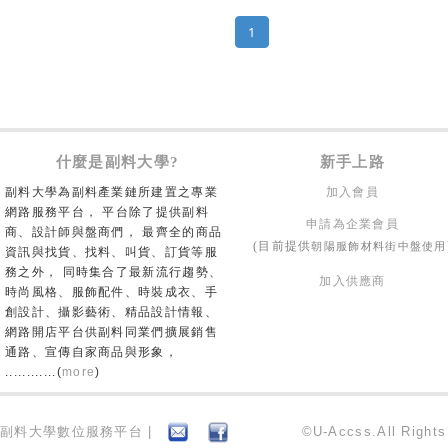
1
什麼是副料大學?
新手上路
副料大學為副料產業鏈所建置之專業
加入會員
網路服務平台， 平台除了提供副料
申請為企業會員
商、設計師與盤商們， 最齊全的商品
朝陽服飾材料街中盤使用
(目前提供
資訊與找貨、找料、叫貨、訂貨等服
務之外， 同時集合了最新流行趨勢、
加入供應商
時尚風格、服飾配件、時裝成衣、手
創設計、攝影藝術、精品設計情報、
網路開店平台供副料同業們擴展銷售
通路、宣傳自家商品與形象，
............(
more
)
副料大學數位服務平台 |
©U-Accss.All Right