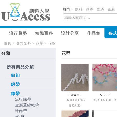
熱門：
副料
織帶
蕾絲
金屬
流行趨勢
知識百科
設計分享
作品集
各
首頁
>
各式副料
>
織帶
>
花型
花型
分類
所有商品分類
鈕釦
緞帶
織帶
SW430
SE881
流行織帶
TRIMMING
ORGANOIER
金屬蔥紗織帶
BRAID
珠飾帶
棉/麻