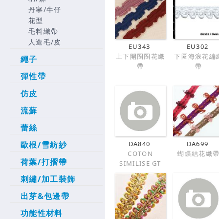
丹寧/牛仔
花型
毛料織帶
人造毛/皮
EU343
EU302
上下開圈圈花織
下圈海浪花編
繩子
帶
帶
彈性帶
仿皮
流蘇
蕾絲
DA840
DA699
歐根/雪紡紗
COTON
蝴蝶結花織
荷葉/打摺帶
SIMILISE GT
刺繡/加工裝飾
出芽&包邊帶
功能性材料