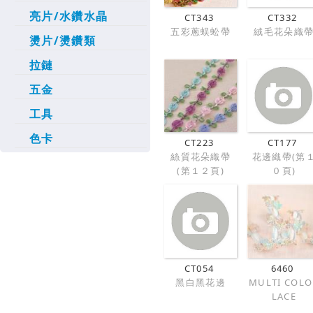
亮片/水鑽水晶
CT343
CT332
五彩蔥蜈蚣帶
絨毛花朵織
燙片/燙鑽類
拉鏈
五金
工具
色卡
CT223
CT177
絲質花朵織帶
花邊織帶(第
(第１２頁)
０頁)
CT054
6460
黑白黑花邊
MULTI COLO
LACE