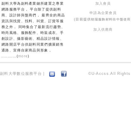
副料大學為副料產業鏈所建置之專業
加入會員
網路服務平台， 平台除了提供副料
申請為企業會員
商、設計師與盤商們， 最齊全的商品
朝陽服飾材料街中盤使用
(目前提供
資訊與找貨、找料、叫貨、訂貨等服
務之外， 同時集合了最新流行趨勢、
加入供應商
時尚風格、服飾配件、時裝成衣、手
創設計、攝影藝術、精品設計情報、
網路開店平台供副料同業們擴展銷售
通路、宣傳自家商品與形象，
............(
more
)
副料大學數位服務平台 |
©U-Accss.All Right