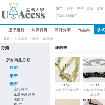
熱門：
副料
織帶
蕾絲
金屬
流行趨勢
知識百科
設計分享
作品集
各
首頁
>
各式副料
>
織帶
>
珠飾帶
珠飾帶
分類
所有商品分類
鈕釦
緞帶
織帶
SF090
SF011
流行織帶
銅珠蔥紗編織帶
銅珠蔥紗與緞
金屬蔥紗織帶
編織帶
珠飾帶
棉/麻