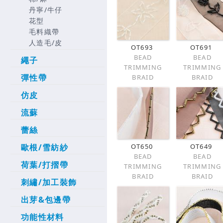
丹寧/牛仔
花型
毛料織帶
人造毛/皮
OT693
OT691
BEAD
BEAD
繩子
TRIMMING
TRIMMING
彈性帶
BRAID
BRAID
仿皮
流蘇
蕾絲
OT650
OT649
歐根/雪紡紗
BEAD
BEAD
荷葉/打摺帶
TRIMMING
TRIMMING
BRAID
BRAID
刺繡/加工裝飾
出芽&包邊帶
功能性材料