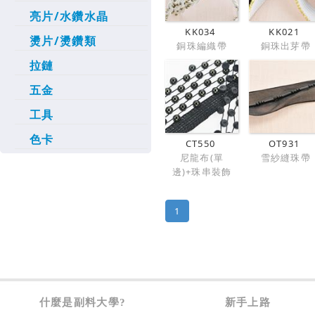
亮片/水鑽水晶
KK034
KK021
燙片/燙鑽類
銅珠編織帶
銅珠出芽帶
拉鏈
五金
工具
色卡
CT550
OT931
尼龍布(單
雪紗縫珠帶
邊)+珠串裝飾
1
什麼是副料大學?
新手上路