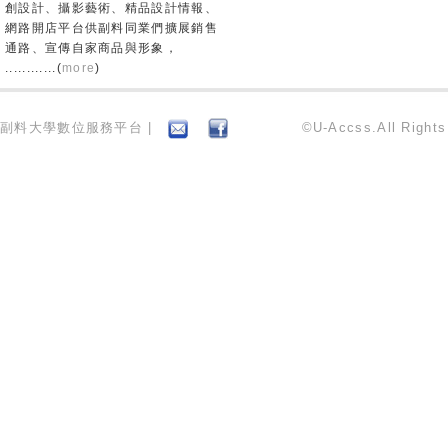
創設計、攝影藝術、精品設計情報、
網路開店平台供副料同業們擴展銷售
通路、宣傳自家商品與形象，
............(
more
)
副料大學數位服務平台 |
©U-Accss.All Right