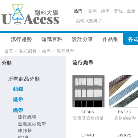
熱門：
副料
織帶
蕾絲
金屬
流行趨勢
知識百科
設計分享
作品集
各
首頁
>
各式副料
>
織帶
>
流行織帶
流行織帶
分類
所有商品分類
鈕釦
緞帶
織帶
SF308
PA323
流行織帶
雙面賓霸紗緞帶
扁條紗織帶
金屬蔥紗織帶
珠飾帶
CT443
SW975
棉/麻