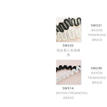
SW331
RAYON
TRIMMING
BRAID
SW335
混金蔥人造絲織
帶
SW290
RAYON
TRIMMING
BRAID
SW314
RAYON/TRIMMING
BRAID