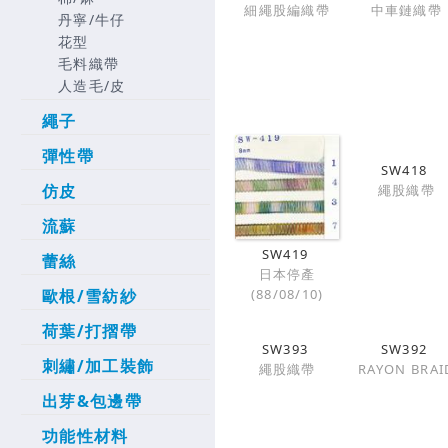
細繩股編織帶
中車鏈織帶
丹寧/牛仔
花型
毛料織帶
人造毛/皮
繩子
彈性帶
SW418
仿皮
繩股織帶
流蘇
SW419
蕾絲
日本停產
(88/08/10)
歐根/雪紡紗
荷葉/打摺帶
SW393
SW392
刺繡/加工裝飾
繩股織帶
RAYON BRAI
出芽&包邊帶
功能性材料