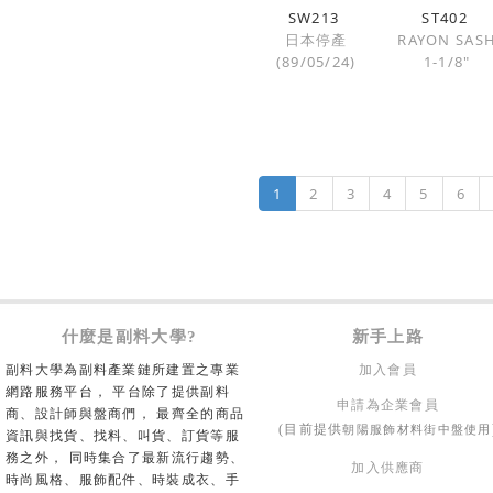
SW213
ST402
日本停產
RAYON SAS
(89/05/24)
1-1/8"
1
2
3
4
5
6
什麼是副料大學?
新手上路
副料大學為副料產業鏈所建置之專業
加入會員
網路服務平台， 平台除了提供副料
申請為企業會員
商、設計師與盤商們， 最齊全的商品
朝陽服飾材料街中盤使用
(目前提供
資訊與找貨、找料、叫貨、訂貨等服
務之外， 同時集合了最新流行趨勢、
加入供應商
時尚風格、服飾配件、時裝成衣、手