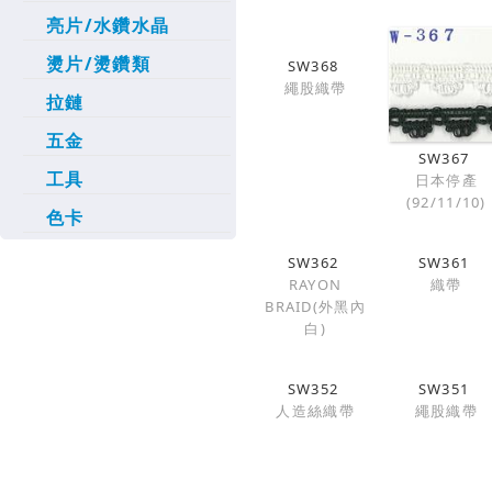
亮片/水鑽水晶
燙片/燙鑽類
SW368
繩股織帶
拉鏈
五金
SW367
工具
日本停產
(92/11/10)
色卡
SW362
SW361
RAYON
織帶
BRAID(外黑內
白)
SW352
SW351
人造絲織帶
繩股織帶