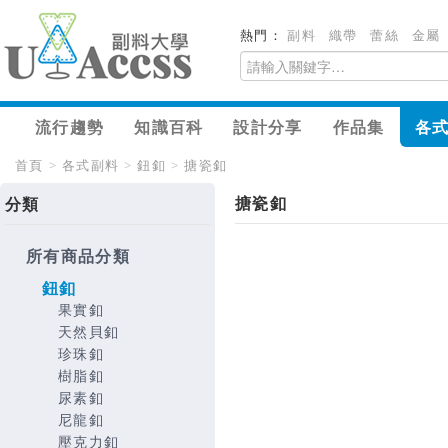
熱門：
副料
織帶
蕾絲
金屬
流行趨勢
知識百科
設計分享
作品集
各
首頁
>
各式副料
>
鈕釦
>
搪瓷釦
搪瓷釦
分類
所有商品分類
鈕釦
果實釦
天然貝釦
珍珠釦
樹脂釦
尿素釦
尼龍釦
壓克力釦