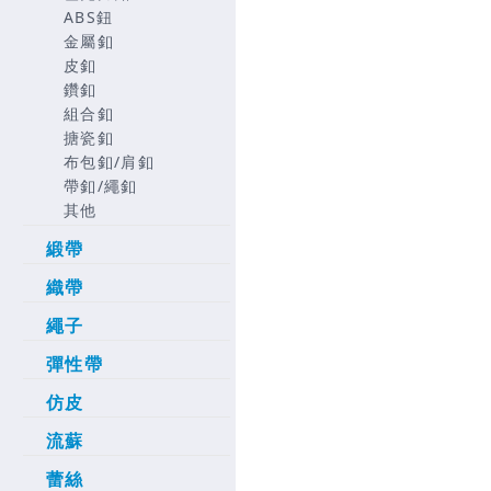
ABS鈕
金屬釦
皮釦
鑽釦
組合釦
搪瓷釦
布包釦/肩釦
帶釦/繩釦
其他
緞帶
織帶
繩子
彈性帶
仿皮
流蘇
蕾絲