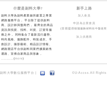
什麼是副料大學?
新手上路
副料大學為副料產業鏈所建置之專業
加入會員
網路服務平台， 平台除了提供副料
申請為企業會員
商、設計師與盤商們， 最齊全的商品
朝陽服飾材料街中盤使用
(目前提供
資訊與找貨、找料、叫貨、訂貨等服
務之外， 同時集合了最新流行趨勢、
加入供應商
時尚風格、服飾配件、時裝成衣、手
創設計、攝影藝術、精品設計情報、
網路開店平台供副料同業們擴展銷售
通路、宣傳自家商品與形象，
............(
more
)
副料大學數位服務平台 |
©U-Accss.All Right