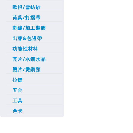
歐根/雪紡紗
荷葉/打摺帶
刺繡/加工裝飾
出芽&包邊帶
功能性材料
亮片/水鑽水晶
燙片/燙鑽類
拉鏈
五金
工具
色卡