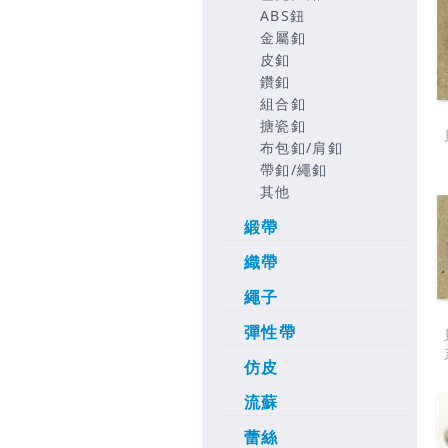
ABS鈕
金屬釦
皮釦
鑽釦
組合釦
搪瓷釦
布包釦/肩釦
帶釦/繩釦
其他
緞帶
織帶
繩子
彈性帶
仿皮
流蘇
蕾絲