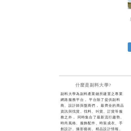
什麼是副料大學?
副料大學為副料產業鏈所建置之專業
網路服務平台， 平台除了提供副料
商、設計師與盤商們， 最齊全的商品
資訊與找貨、找料、叫貨、訂貨等服
務之外， 同時集合了最新流行趨勢、
時尚風格、服飾配件、時裝成衣、手
創設計、攝影藝術、精品設計情報、