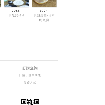
7088
6274
貝殼釦-2H
貝殼鈕扣-日本
鮑魚貝
訂購查詢
訂購、訂單問題
取貨方式