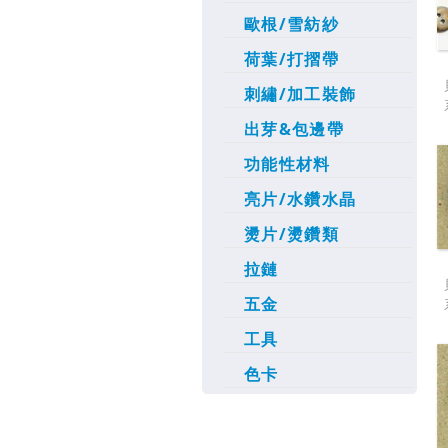
歐根/雪紡紗
荷葉/打摺帶
刺繡/加工裝飾
出芽&包邊帶
功能性材料
亮片/水鑽水晶
燙片/燙鑽類
拉鏈
五金
工具
色卡