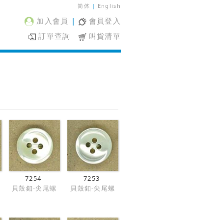
简体
|
English
加入會員
|
會員登入
訂單查詢
叫貨清單
7254
7253
貝殼釦-尖尾螺
貝殼釦-尖尾螺