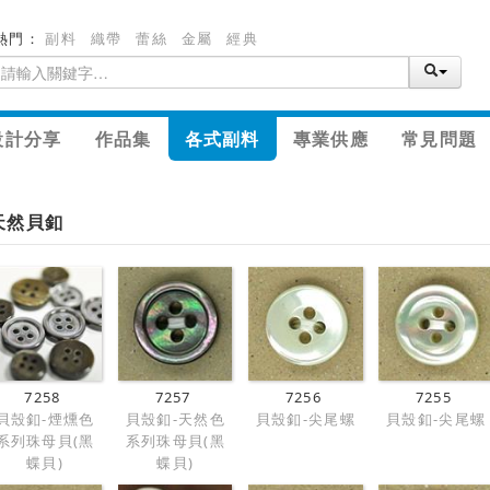
熱門：
副料
織帶
蕾絲
金屬
經典
設計分享
作品集
各式副料
專業供應
常見問題
天然貝釦
7258
7257
7256
7255
貝殼釦-煙燻色
貝殼釦-天然色
貝殼釦-尖尾螺
貝殼釦-尖尾螺
系列珠母貝(黑
系列珠母貝(黑
蝶貝)
蝶貝)