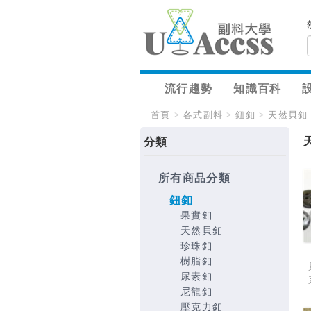
流行趨勢
知識百科
首頁
>
各式副料
>
鈕釦
>
天然貝釦
分類
所有商品分類
鈕釦
果實釦
天然貝釦
珍珠釦
樹脂釦
尿素釦
尼龍釦
壓克力釦