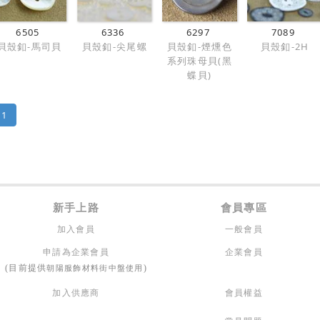
6505
6336
6297
7089
貝殼釦-馬司貝
貝殼釦-尖尾螺
貝殼釦-煙燻色
貝殼釦-2H
系列珠母貝(黑
蝶貝)
1
新手上路
會員專區
加入會員
一般會員
申請為企業會員
企業會員
朝陽服飾材料街中盤使用
(目前提供
)
加入供應商
會員權益