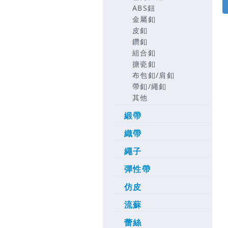
ABS鈕
金屬釦
皮釦
鑽釦
組合釦
搪瓷釦
布包釦/肩釦
帶釦/繩釦
其他
緞帶
織帶
繩子
彈性帶
仿皮
流蘇
蕾絲