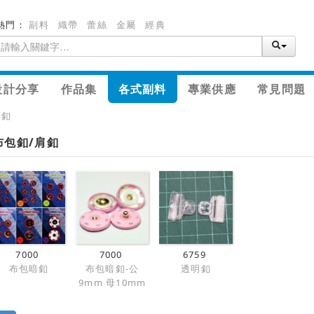
熱門：
副料
織帶
蕾絲
金屬
經典
設計分享
作品集
各式副料
專業供應
常見問題
肩釦
布包釦/肩釦
7000
7000
6759
布包暗釦
布包暗釦-公
透明釦
9mm 母10mm