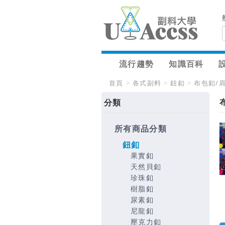
流行趨勢
知識百科
首頁
>
各式副料
>
鈕釦
>
布包釦/
分類
所有商品分類
鈕釦
果實釦
天然貝釦
珍珠釦
樹脂釦
尿素釦
尼龍釦
壓克力釦