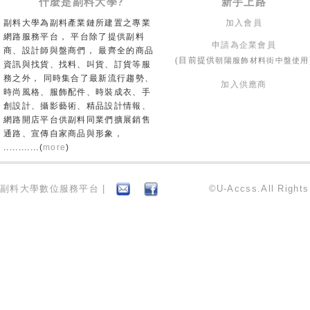
什麼是副料大學?
新手上路
副料大學為副料產業鏈所建置之專業
加入會員
網路服務平台， 平台除了提供副料
申請為企業會員
商、設計師與盤商們， 最齊全的商品
朝陽服飾材料街中盤使用
(目前提供
資訊與找貨、找料、叫貨、訂貨等服
務之外， 同時集合了最新流行趨勢、
加入供應商
時尚風格、服飾配件、時裝成衣、手
創設計、攝影藝術、精品設計情報、
網路開店平台供副料同業們擴展銷售
通路、宣傳自家商品與形象，
............(
more
)
副料大學數位服務平台 |
©U-Accss.All Right