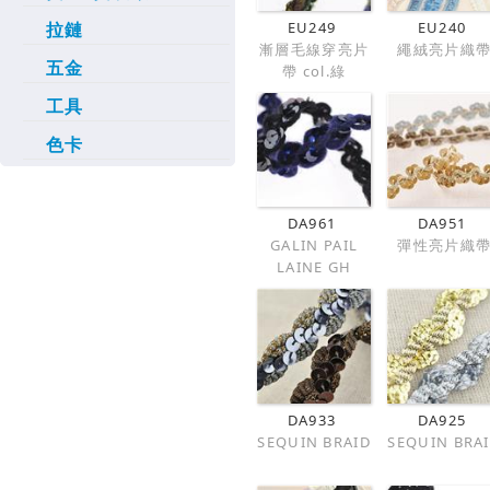
拉鏈
EU249
EU240
漸層毛線穿亮片
繩絨亮片織
五金
帶 col.綠
工具
色卡
DA961
DA951
GALIN PAIL
彈性亮片織
LAINE GH
DA933
DA925
SEQUIN BRAID
SEQUIN BRA