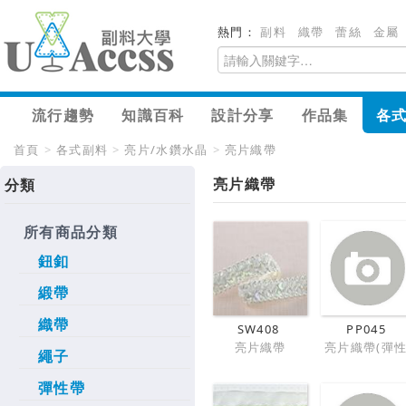
熱門：
副料
織帶
蕾絲
金屬
流行趨勢
知識百科
設計分享
作品集
各
首頁
>
各式副料
>
亮片/水鑽水晶
>
亮片織帶
亮片織帶
分類
所有商品分類
鈕釦
緞帶
織帶
SW408
PP045
亮片織帶
亮片織帶(彈性
繩子
彈性帶