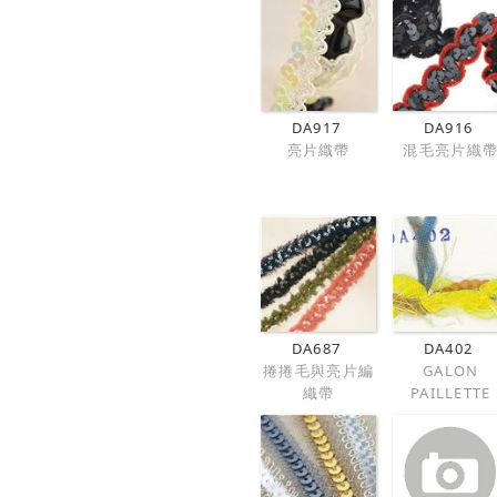
DA917
DA916
亮片織帶
混毛亮片織
DA687
DA402
捲捲毛與亮片編
GALON
織帶
PAILLETTE