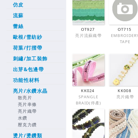
仿皮
流蘇
蕾絲
OT927
OT715
亮片流蘇織帶
EMBROIDER
歐根/雪紡紗
TAPE
荷葉/打摺帶
刺繡/加工裝飾
出芽&包邊帶
功能性材料
亮片/水鑽水晶
KK024
KK008
SPANGLE
亮片織帶
散亮片
BRAID(停產)
亮片串條
亮片織帶
水鑽
壓克力鑽
燙片/燙鑽類