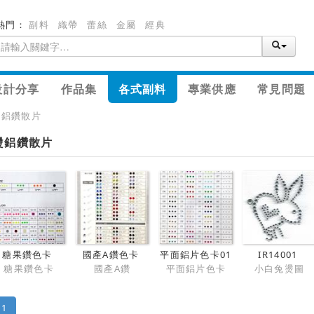
熱門：
副料
織帶
蕾絲
金屬
經典
設計分享
作品集
各式副料
專業供應
常見問題
燙鋁鑽散片
燙鋁鑽散片
糖果鑽色卡
國產A鑽色卡
平面鋁片色卡01
IR14001
糖果鑽色卡
國產A鑽
平面鋁片色卡
小白兔燙圖
1