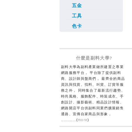
五金
工具
色卡
什麼是副料大學?
副料大學為副料產業鏈所建置之專業
網路服務平台， 平台除了提供副料
商、設計師與盤商們， 最齊全的商品
資訊與找貨、找料、叫貨、訂貨等服
務之外， 同時集合了最新流行趨勢、
時尚風格、服飾配件、時裝成衣、手
創設計、攝影藝術、精品設計情報、
網路開店平台供副料同業們擴展銷售
通路、宣傳自家商品與形象，
............(
more
)