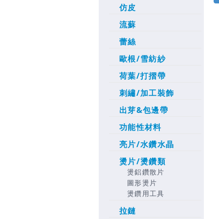
仿皮
流蘇
蕾絲
歐根/雪紡紗
荷葉/打摺帶
刺繡/加工裝飾
出芽&包邊帶
功能性材料
亮片/水鑽水晶
燙片/燙鑽類
燙鋁鑽散片
圖形燙片
燙鑽用工具
拉鏈