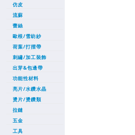
仿皮
流蘇
蕾絲
歐根/雪紡紗
荷葉/打摺帶
刺繡/加工裝飾
出芽&包邊帶
功能性材料
亮片/水鑽水晶
燙片/燙鑽類
拉鏈
五金
工具