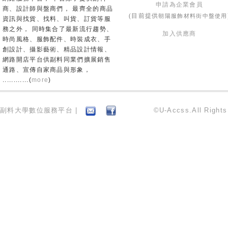
申請為企業會員
商、設計師與盤商們， 最齊全的商品
朝陽服飾材料街中盤使用
(目前提供
資訊與找貨、找料、叫貨、訂貨等服
務之外， 同時集合了最新流行趨勢、
加入供應商
時尚風格、服飾配件、時裝成衣、手
創設計、攝影藝術、精品設計情報、
網路開店平台供副料同業們擴展銷售
通路、宣傳自家商品與形象，
............(
more
)
副料大學數位服務平台 |
©U-Accss.All Right