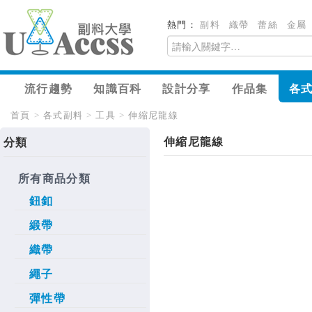
熱門：
副料
織帶
蕾絲
金屬
流行趨勢
知識百科
設計分享
作品集
各
首頁
>
各式副料
>
工具
>
伸縮尼龍線
伸縮尼龍線
分類
所有商品分類
鈕釦
緞帶
織帶
繩子
彈性帶