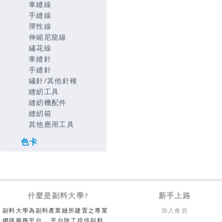
車縫線
手縫線
彈性線
伸縮尼龍線
繡花線
車縫針
手縫針
繡針/其他針種
縫紉工具
縫紉機配件
縫紉箱
其他應用工具
色卡
什麼是副料大學?
新手上路
副料大學為副料產業鏈所建置之專業
加入會員
網路服務平台， 平台除了提供副料