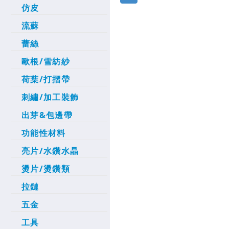
仿皮
流蘇
蕾絲
歐根/雪紡紗
荷葉/打摺帶
刺繡/加工裝飾
出芽&包邊帶
功能性材料
亮片/水鑽水晶
燙片/燙鑽類
拉鏈
五金
工具