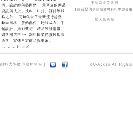
申請為企業會員
商、設計師與盤商們， 最齊全的商品
朝陽服飾材料街中盤使用
(目前提供
資訊與找貨、找料、叫貨、訂貨等服
務之外， 同時集合了最新流行趨勢、
加入供應商
時尚風格、服飾配件、時裝成衣、手
創設計、攝影藝術、精品設計情報、
網路開店平台供副料同業們擴展銷售
通路、宣傳自家商品與形象，
............(
more
)
副料大學數位服務平台 |
©U-Accss.All Right