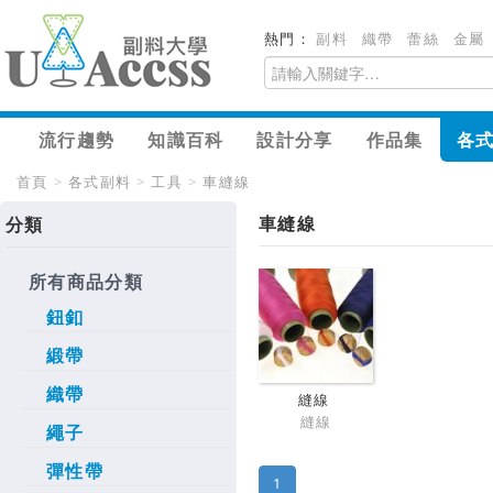
熱門：
副料
織帶
蕾絲
金屬
流行趨勢
知識百科
設計分享
作品集
各
首頁
>
各式副料
>
工具
>
車縫線
車縫線
分類
所有商品分類
鈕釦
緞帶
織帶
縫線
縫線
繩子
彈性帶
1