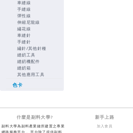
車縫線
手縫線
彈性線
伸縮尼龍線
繡花線
車縫針
手縫針
繡針/其他針種
縫紉工具
縫紉機配件
縫紉箱
其他應用工具
色卡
什麼是副料大學?
新手上路
副料大學為副料產業鏈所建置之專業
加入會員
網路服務平台， 平台除了提供副料