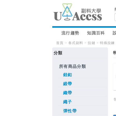
流行趨勢
知識百科
首頁
>
各式副料
>
拉鏈
>
特殊拉鍊
分類
所有商品分類
鈕釦
緞帶
織帶
繩子
彈性帶