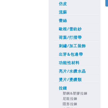
仿皮
流蘇
蕾絲
歐根/雪紡紗
荷葉/打摺帶
刺繡/加工裝飾
出芽&包邊帶
功能性材料
亮片/水鑽水晶
燙片/燙鑽類
拉鏈
塑鋼&塑膠拉鍊
尼龍拉鍊
隱形拉鍊