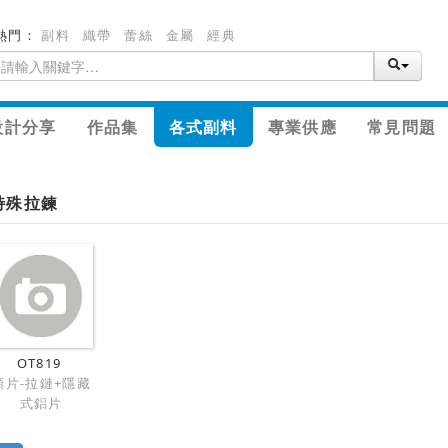
熱門：
副料
織帶
蕾絲
金屬
經典
設計分享
作品集
各式副料
專業供應
常見問題
特殊拉鍊
OT819
領片-拉鏈+隱藏
式鋁片