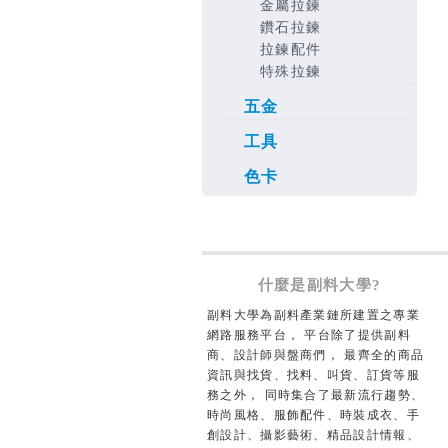
金屬拉鍊
鑽石拉鍊
拉鍊配件
特殊拉鍊
五金
工具
色卡
什麼是副料大學?
副料大學為副料產業鏈所建置之專業
網路服務平台， 平台除了提供副料
商、設計師與盤商們， 最齊全的商品
資訊與找貨、找料、叫貨、訂貨等服
務之外， 同時集合了最新流行趨勢、
時尚風格、服飾配件、時裝成衣、手
創設計、攝影藝術、精品設計情報、