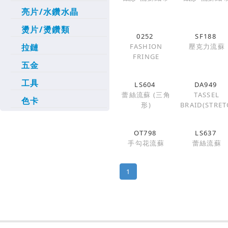
亮片/水鑽水晶
燙片/燙鑽類
0252
SF188
FASHION
壓克力流蘇
拉鏈
FRINGE
五金
工具
LS604
DA949
蕾絲流蘇 (三角
TASSEL
色卡
形)
BRAID(STRET
OT798
LS637
手勾花流蘇
蕾絲流蘇
1