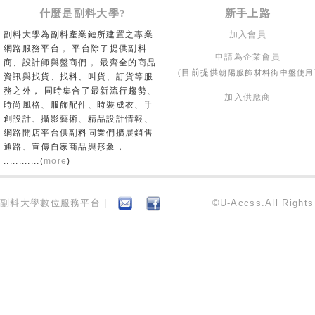
什麼是副料大學?
新手上路
副料大學為副料產業鏈所建置之專業
加入會員
網路服務平台， 平台除了提供副料
申請為企業會員
商、設計師與盤商們， 最齊全的商品
朝陽服飾材料街中盤使用
(目前提供
資訊與找貨、找料、叫貨、訂貨等服
務之外， 同時集合了最新流行趨勢、
加入供應商
時尚風格、服飾配件、時裝成衣、手
創設計、攝影藝術、精品設計情報、
網路開店平台供副料同業們擴展銷售
通路、宣傳自家商品與形象，
............(
more
)
副料大學數位服務平台 |
©U-Accss.All Right