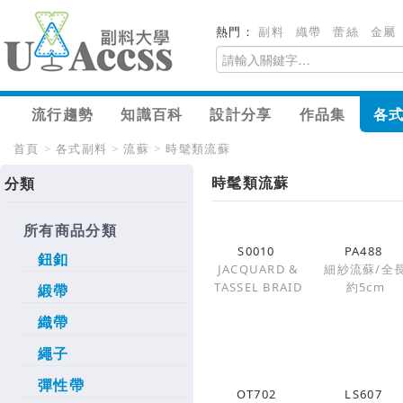
熱門：
副料
織帶
蕾絲
金屬
流行趨勢
知識百科
設計分享
作品集
各
首頁
>
各式副料
>
流蘇
>
時髦類流蘇
時髦類流蘇
分類
所有商品分類
S0010
PA488
鈕釦
JACQUARD &
細紗流蘇/全
TASSEL BRAID
約5cm
緞帶
織帶
繩子
彈性帶
OT702
LS607