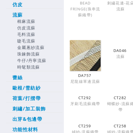
BEAD
刺繡花邊-花
仿皮
FRINGE(珠串流
流蘇
流蘇
蘇織帶)
棉麻流蘇
仿皮流蘇
毛料流蘇
睫毛流蘇
金屬蔥紗流蘇
DA046
珠鍊飾流蘇
流蘇
牛仔/丹寧流蘇
時髦類流蘇
DA757
蕾絲
尼龍線單邊流蘇
歐根/雪紡紗
CT292
CT282
荷葉/打摺帶
牙刷毛流蘇織帶
蝴蝶紗-流蘇
刺繡/加工裝飾
帶
出芽&包邊帶
CT259
CT258
功能性材料
絨紗-流蘇織帶
絨紗-流蘇織