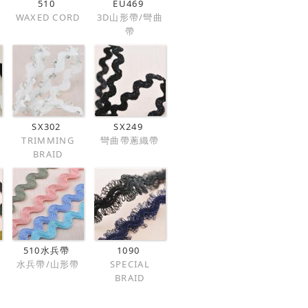
510
EU469
WAXED CORD
3D山形帶/彎曲
帶
SX302
SX249
TRIMMING
彎曲帶蔥織帶
BRAID
510水兵帶
1090
水兵帶/山形帶
SPECIAL
BRAID