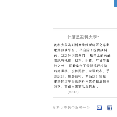
什麼是副料大學?
副料大學為副料產業鏈所建置之專業
網路服務平台， 平台除了提供副料
商、設計師與盤商們， 最齊全的商品
資訊與找貨、找料、叫貨、訂貨等服
務之外， 同時集合了最新流行趨勢、
時尚風格、服飾配件、時裝成衣、手
創設計、攝影藝術、精品設計情報、
網路開店平台供副料同業們擴展銷售
通路、宣傳自家商品與形象，
............(
more
)
副料大學數位服務平台 |