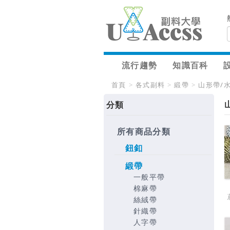
流行趨勢
知識百科
首頁
>
各式副料
>
緞帶
>
山形帶/
分類
所有商品分類
鈕釦
緞帶
一般平帶
棉麻帶
絲絨帶
針織帶
人字帶