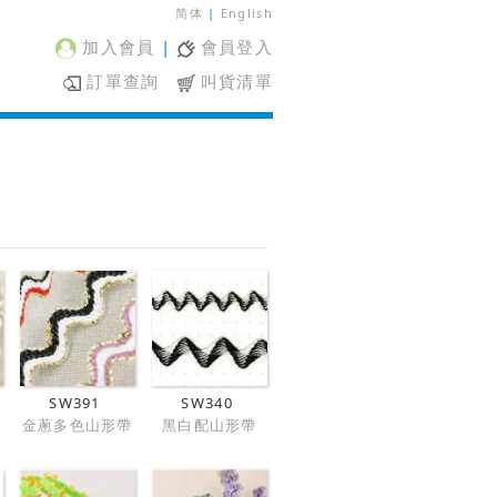
简体
|
English
加入會員
|
會員登入
訂單查詢
叫貨清單
SW391
SW340
金蔥多色山形帶
黑白配山形帶