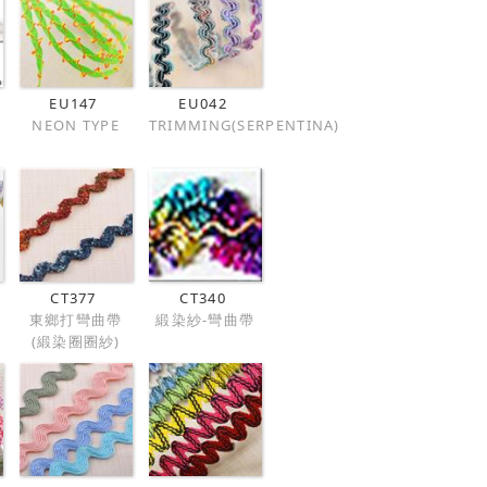
EU147
EU042
NEON TYPE
TRIMMING(SERPENTINA)
CT377
CT340
東鄉打彎曲帶
緞染紗-彎曲帶
(緞染圈圈紗)