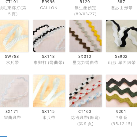
CT101
B9996
B120
587
絨毛東鄉打(第
GALLON
無生產預定
蔥紗山形帶
５頁)
(89/03/27)
SW783
SX118
SX010
SE902
水兵帶
東鄉打 (彎曲帶)
壓克力彎曲帶
山形-單面絨帶
SX171
SX115
CT160
9201
彎曲織帶
水兵帶
花邊織帶(舞扇)
*廢番
(第９頁)
(95.12.15)