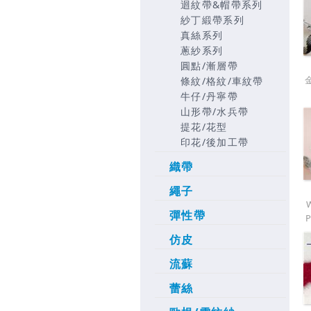
迴紋帶&帽帶系列
紗丁緞帶系列
真絲系列
蔥紗系列
圓點/漸層帶
條紋/格紋/車紋帶
牛仔/丹寧帶
山形帶/水兵帶
提花/花型
印花/後加工帶
織帶
繩子
彈性帶
仿皮
流蘇
蕾絲