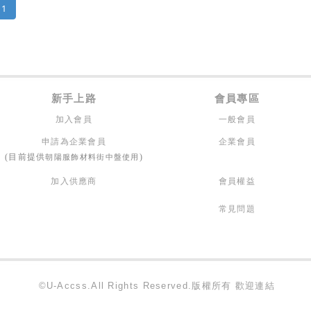
1
新手上路
會員專區
加入會員
一般會員
申請為企業會員
企業會員
朝陽服飾材料街中盤使用
(目前提供
)
加入供應商
會員權益
常見問題
©U-Accss.All Rights Reserved.版權所有 歡迎連結