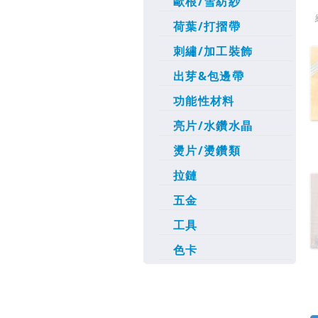
歐根/雪紡紗
荷葉/打摺帶
刺繡/加工裝飾
出芽&包邊帶
功能性材料
亮片/水鑽水晶
燙片/燙鑽類
拉鏈
五金
工具
色卡