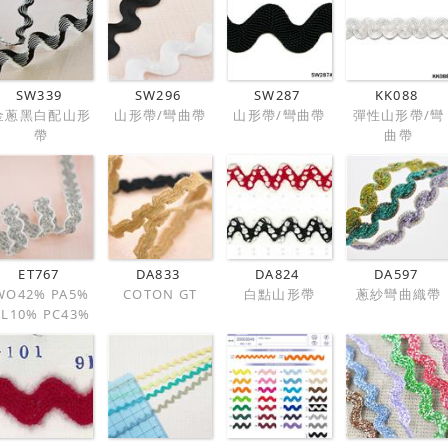
SW339
SW296
SW287
KK088
金蔥黑白配山形
山形帶/彎曲帶
山形帶/彎曲帶
彈性山形帶/彎
帶
曲帶
ET767
DA833
DA824
DA597
WO42% PA5%
COTON GT
白點山形帶
蔥紗彎曲織帶
PL10% PC43%