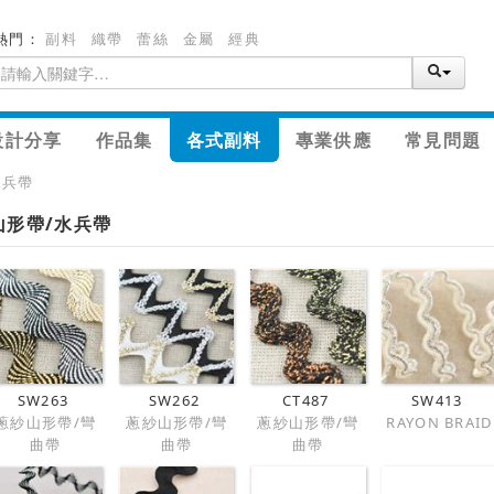
熱門：
副料
織帶
蕾絲
金屬
經典
設計分享
作品集
各式副料
專業供應
常見問題
水兵帶
山形帶/水兵帶
SW263
SW262
CT487
SW413
蔥紗山形帶/彎
蔥紗山形帶/彎
蔥紗山形帶/彎
RAYON BRAID
曲帶
曲帶
曲帶