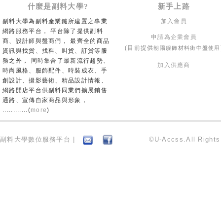
什麼是副料大學?
新手上路
副料大學為副料產業鏈所建置之專業
加入會員
網路服務平台， 平台除了提供副料
申請為企業會員
商、設計師與盤商們， 最齊全的商品
朝陽服飾材料街中盤使用
(目前提供
資訊與找貨、找料、叫貨、訂貨等服
務之外， 同時集合了最新流行趨勢、
加入供應商
時尚風格、服飾配件、時裝成衣、手
創設計、攝影藝術、精品設計情報、
網路開店平台供副料同業們擴展銷售
通路、宣傳自家商品與形象，
............(
more
)
副料大學數位服務平台 |
©U-Accss.All Right