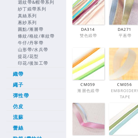
迴紋帶&帽帶系列
紗丁緞帶系列
真絲系列
蔥紗系列
圓點/漸層帶
DA314
DA271
雙色緞帶
平蔥帶
條紋/格紋/車紋帶
牛仔/丹寧帶
山形帶/水兵帶
提花/花型
印花/後加工帶
織帶
繩子
CM059
CM056
漸層色緞帶
EMBROIDER
彈性帶
TAPE
仿皮
流蘇
蕾絲