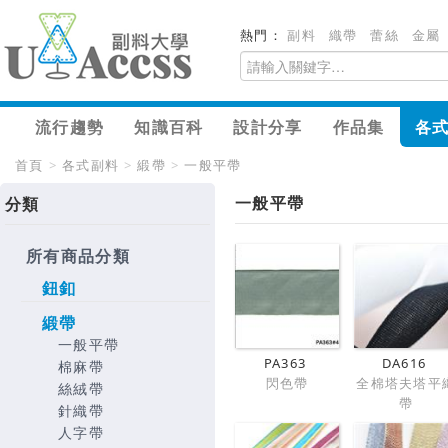
熱門：
副料
織帶
蕾絲
金屬
流行趨勢
知識百科
設計分享
作品集
各
首頁
>
各式副料
>
緞帶
>
一般平帶
一般平帶
分類
所有商品分類
鈕釦
緞帶
一般平帶
PA363
DA616
棉麻帶
閃色帶
全棉塔夫塔平
絲絨帶
帶
針織帶
人字帶