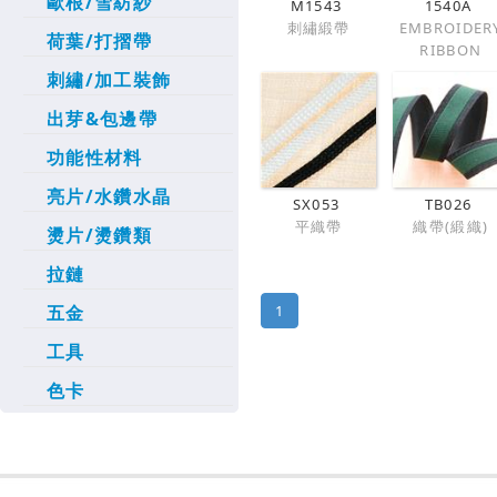
歐根/雪紡紗
M1543
1540A
刺繡緞帶
EMBROIDER
荷葉/打摺帶
RIBBON
刺繡/加工裝飾
出芽&包邊帶
功能性材料
亮片/水鑽水晶
SX053
TB026
平織帶
織帶(緞織)
燙片/燙鑽類
拉鏈
五金
1
工具
色卡