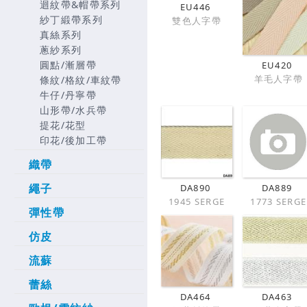
迴紋帶&帽帶系列
EU446
紗丁緞帶系列
雙色人字帶
真絲系列
蔥紗系列
圓點/漸層帶
EU420
羊毛人字帶
條紋/格紋/車紋帶
牛仔/丹寧帶
山形帶/水兵帶
提花/花型
印花/後加工帶
織帶
繩子
DA890
DA889
1945 SERGE
1773 SERGE
彈性帶
仿皮
流蘇
蕾絲
DA464
DA463