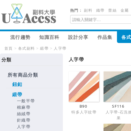
熱門：
副料
織帶
蕾絲
金屬
流行趨勢
知識百科
設計分享
作品集
各
首頁
>
各式副料
>
緞帶
>
人字帶
人字帶
分類
所有商品分類
鈕釦
緞帶
一般平帶
B90
SF116
棉麻帶
特多人字紋帶
人字帶-石洗
絲絨帶
果
針織帶
人字帶