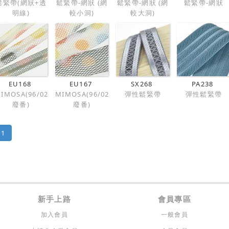
鬆緊帶(網狀+透
鬆緊帶-網狀 (網
鬆緊帶-網狀 (網
鬆緊帶-網狀
明線)
較小洞)
較大洞)
EU168
EU167
SX268
PA238
IMOSA(96/02
MIMOSA(96/02
彈性鬆緊帶
彈性鬆緊帶
廢番)
廢番)
1
新手上路
會員專區
加入會員
一般會員