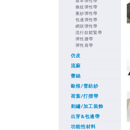
基本彈性帶
條紋彈性帶
蔥紗彈性帶
包邊彈性帶
網狀彈性帶
流行款鬆緊帶
彈性腰帶
彈性肩帶
仿皮
流蘇
蕾絲
歐根/雪紡紗
荷葉/打摺帶
刺繡/加工裝飾
出芽&包邊帶
功能性材料