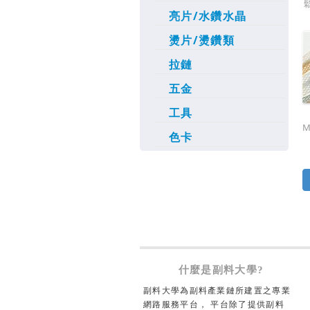
亮片/水鑽水晶
燙片/燙鑽類
拉鏈
五金
工具
M
色卡
什麼是副料大學?
副料大學為副料產業鏈所建置之專業
網路服務平台， 平台除了提供副料