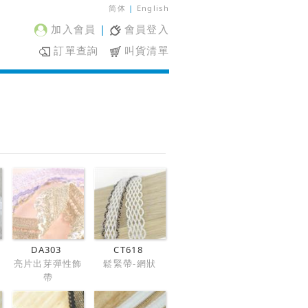
简体
|
English
加入會員
|
會員登入
訂單查詢
叫貨清單
DA303
CT618
邊
亮片出芽彈性飾
鬆緊帶-網狀
帶