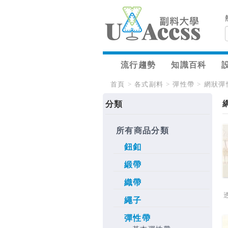
流行趨勢
知識百科
首頁
>
各式副料
>
彈性帶
>
網狀彈
分類
所有商品分類
鈕釦
緞帶
織帶
繩子
彈性帶