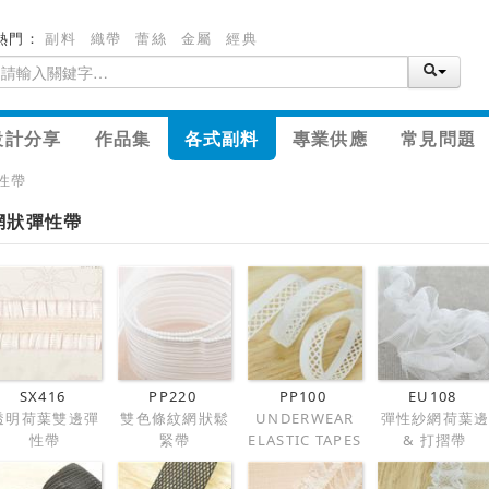
熱門：
副料
織帶
蕾絲
金屬
經典
設計分享
作品集
各式副料
專業供應
常見問題
性帶
網狀彈性帶
SX416
PP220
PP100
EU108
透明荷葉雙邊彈
雙色條紋網狀鬆
UNDERWEAR
彈性紗網荷葉
性帶
緊帶
ELASTIC TAPES
& 打摺帶