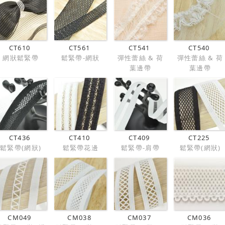
CT610
CT561
CT541
CT540
網狀鬆緊帶
鬆緊帶-網狀
彈性蕾絲 & 荷
彈性蕾絲 & 荷
葉邊帶
葉邊帶
CT436
CT410
CT409
CT225
鬆緊帶(網狀)
鬆緊帶花邊
鬆緊帶-肩帶
鬆緊帶(網狀)
CM049
CM038
CM037
CM036