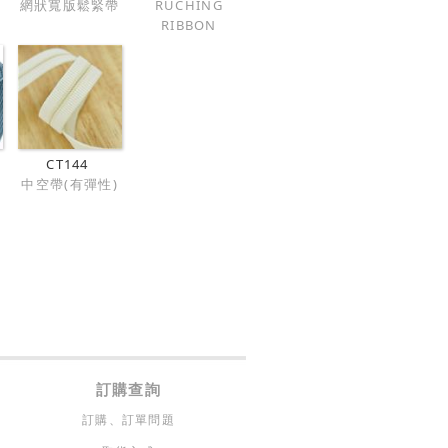
網狀寬版鬆緊帶
RUCHING
RIBBON
CT144
中空帶(有彈性)
訂購查詢
訂購、訂單問題