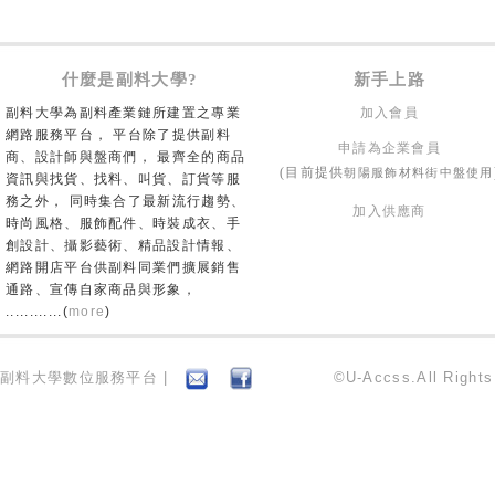
什麼是副料大學?
新手上路
副料大學為副料產業鏈所建置之專業
加入會員
網路服務平台， 平台除了提供副料
申請為企業會員
商、設計師與盤商們， 最齊全的商品
朝陽服飾材料街中盤使用
(目前提供
資訊與找貨、找料、叫貨、訂貨等服
務之外， 同時集合了最新流行趨勢、
加入供應商
時尚風格、服飾配件、時裝成衣、手
創設計、攝影藝術、精品設計情報、
網路開店平台供副料同業們擴展銷售
通路、宣傳自家商品與形象，
............(
more
)
副料大學數位服務平台 |
©U-Accss.All Right