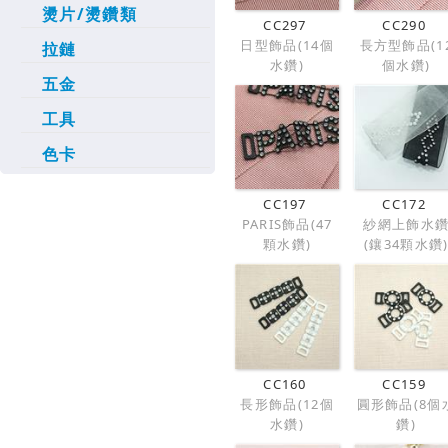
燙片/燙鑽類
CC297
CC290
日型飾品(14個
長方型飾品(1
拉鏈
水鑽)
個水鑽)
五金
工具
色卡
CC197
CC172
PARIS飾品(47
紗網上飾水
顆水鑽)
(鑲34顆水鑽
CC160
CC159
長形飾品(12個
圓形飾品(8個
水鑽)
鑽)