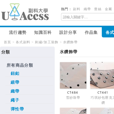
熱門：
副料
織帶
蕾絲
金屬
流行趨勢
知識百科
設計分享
作品集
各
首頁
>
各式副料
>
刺繡/加工裝飾
>
水鑽飾帶
水鑽飾帶
分類
所有商品分類
鈕釦
緞帶
織帶
CT484
CT441
雪紗珠帶
巧琪紗包壓克
繩子
鑽
彈性帶