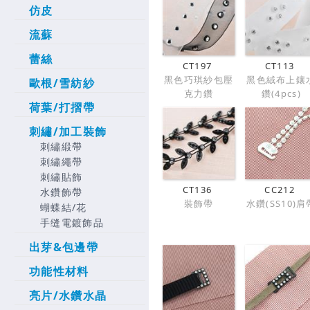
仿皮
流蘇
蕾絲
CT197
CT113
黑色巧琪紗包壓
黑色絨布上鑲
歐根/雪紡紗
克力鑽
鑽(4pcs)
荷葉/打摺帶
刺繡/加工裝飾
刺繡緞帶
刺繡繩帶
刺繡貼飾
CT136
CC212
水鑽飾帶
裝飾帶
水鑽(SS10)肩
蝴蝶結/花
手缝電鍍飾品
出芽&包邊帶
功能性材料
亮片/水鑽水晶