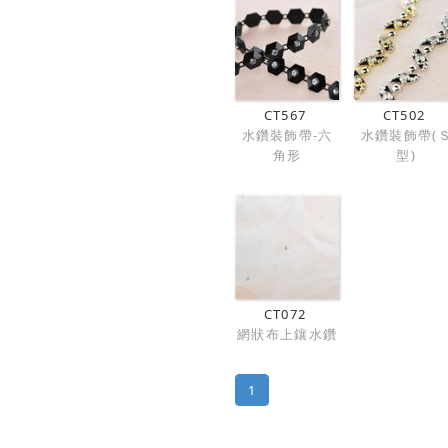
CT567
CT502
水鑽裝飾帶-六
水鑽裝飾帶(
角形
型)
CT072
網狀布上鑲水鑽
1