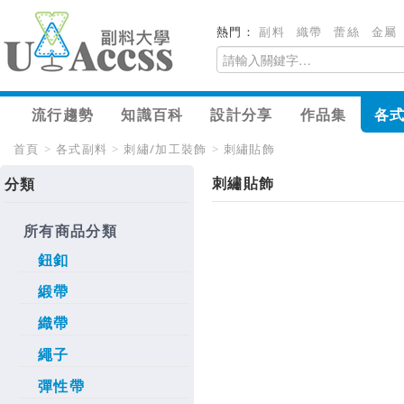
熱門：
副料
織帶
蕾絲
金屬
流行趨勢
知識百科
設計分享
作品集
各
首頁
>
各式副料
>
刺繡/加工裝飾
>
刺繡貼飾
刺繡貼飾
分類
所有商品分類
鈕釦
緞帶
織帶
繩子
彈性帶