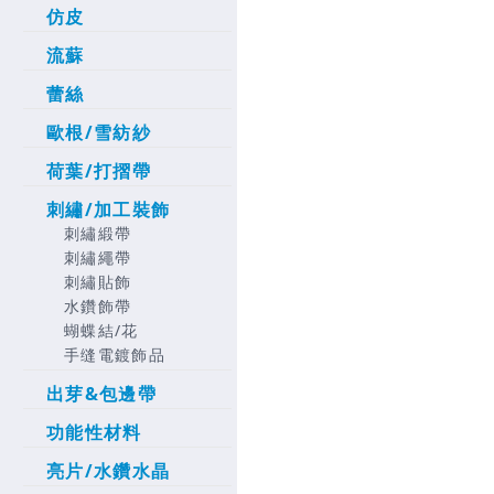
仿皮
流蘇
蕾絲
歐根/雪紡紗
荷葉/打摺帶
刺繡/加工裝飾
刺繡緞帶
刺繡繩帶
刺繡貼飾
水鑽飾帶
蝴蝶結/花
手缝電鍍飾品
出芽&包邊帶
功能性材料
亮片/水鑽水晶