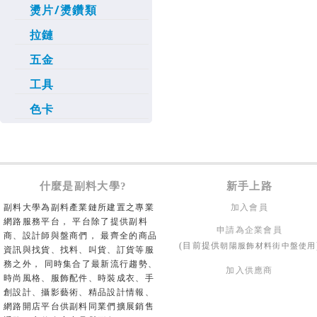
燙片/燙鑽類
拉鏈
五金
工具
色卡
什麼是副料大學?
新手上路
副料大學為副料產業鏈所建置之專業
加入會員
網路服務平台， 平台除了提供副料
申請為企業會員
商、設計師與盤商們， 最齊全的商品
朝陽服飾材料街中盤使用
(目前提供
資訊與找貨、找料、叫貨、訂貨等服
務之外， 同時集合了最新流行趨勢、
加入供應商
時尚風格、服飾配件、時裝成衣、手
創設計、攝影藝術、精品設計情報、
網路開店平台供副料同業們擴展銷售