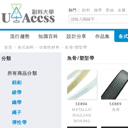
熱門：
副料
織帶
蕾絲
金屬
流行趨勢
知識百科
設計分享
作品集
各
首頁
>
各式副料
>
功能性材料
>
魚骨/塑型帶
魚骨/塑型帶
分類
所有商品分類
鈕釦
緞帶
織帶
SE894
SE889
METALLIC
魚骨
繩子
RIGILENE
BONING
彈性帶