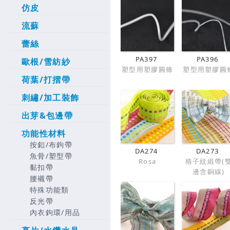
仿皮
流蘇
蕾絲
PA397
PA396
歐根/雪紡紗
塑型用塑膠圓條
塑型用塑膠圓
荷葉/打摺帶
刺繡/加工裝飾
出芽&包邊帶
功能性材料
按釦/布鉤帶
DA274
DA273
魚骨/塑型帶
Rosa
格子紋緞帶(
黏扣帶
邊含銅線)
腰襯帶
特殊功能類
反光帶
內衣鉤環/用品