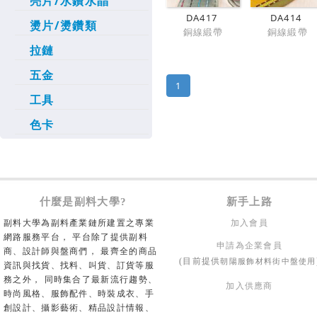
亮片/水鑽水晶
DA417
DA414
燙片/燙鑽類
銅線緞帶
銅線緞帶
拉鏈
五金
1
工具
色卡
什麼是副料大學?
新手上路
副料大學為副料產業鏈所建置之專業
加入會員
網路服務平台， 平台除了提供副料
申請為企業會員
商、設計師與盤商們， 最齊全的商品
朝陽服飾材料街中盤使用
(目前提供
資訊與找貨、找料、叫貨、訂貨等服
務之外， 同時集合了最新流行趨勢、
加入供應商
時尚風格、服飾配件、時裝成衣、手
創設計、攝影藝術、精品設計情報、