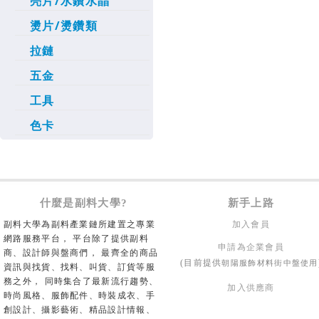
亮片/水鑽水晶
燙片/燙鑽類
拉鏈
五金
工具
色卡
什麼是副料大學?
新手上路
副料大學為副料產業鏈所建置之專業
加入會員
網路服務平台， 平台除了提供副料
申請為企業會員
商、設計師與盤商們， 最齊全的商品
朝陽服飾材料街中盤使用
(目前提供
資訊與找貨、找料、叫貨、訂貨等服
務之外， 同時集合了最新流行趨勢、
加入供應商
時尚風格、服飾配件、時裝成衣、手
創設計、攝影藝術、精品設計情報、