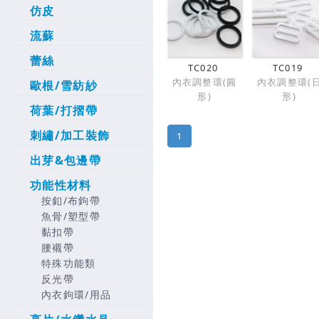
仿皮
流蘇
蕾絲
TC020
TC019
內衣調整環(圓
內衣調整環(
歐根/雪紡紗
形)
形)
荷葉/打摺帶
刺繡/加工裝飾
1
出芽&包邊帶
功能性材料
按釦/布鉤帶
魚骨/塑型帶
黏扣帶
腰襯帶
特殊功能類
反光帶
內衣鉤環/用品