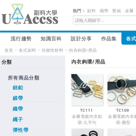
熱門：
副料
織帶
蕾絲
金屬
流行趨勢
知識百科
設計分享
作品集
各
首頁
>
各式副料
>
功能性材料
>
內衣鉤環/用品
內衣鉤環/用品
分類
所有商品分類
鈕釦
緞帶
織帶
TC111
TC109
金屬電鍍內衣釦
金屬電鍍內衣
繩子
環-九字勾
環-圈型
彈性帶