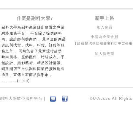
什麼是副料大學?
新手上路
副料大學為副料產業鏈所建置之專業
加入會員
網路服務平台， 平台除了提供副料
申請為企業會員
商、設計師與盤商們， 最齊全的商品
朝陽服飾材料街中盤使用
(目前提供
資訊與找貨、找料、叫貨、訂貨等服
務之外， 同時集合了最新流行趨勢、
加入供應商
時尚風格、服飾配件、時裝成衣、手
創設計、攝影藝術、精品設計情報、
網路開店平台供副料同業們擴展銷售
通路、宣傳自家商品與形象，
............(
more
)
副料大學數位服務平台 |
©U-Accss.All Right