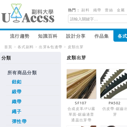
熱門：
副料
織帶
蕾絲
金屬
流行趨勢
知識百科
設計分享
作品集
各
首頁
>
各式副料
>
出芽&包邊帶
>
皮類出芽
皮類出芽
分類
所有商品分類
鈕釦
緞帶
織帶
SF107
PA502
合成皮革/PU霧
仿皮帶-鋸齒
繩子
單面-鋸齒邊普
芽
通蕊出芽帶
彈性帶