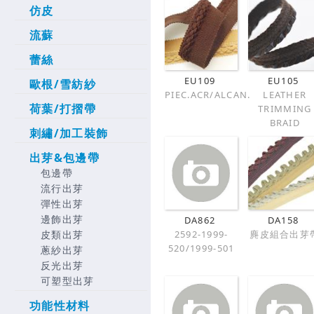
仿皮
流蘇
蕾絲
EU109
EU105
歐根/雪紡紗
PIEC.ACR/ALCAN.
LEATHER
荷葉/打摺帶
TRIMMING
BRAID
刺繡/加工裝飾
出芽&包邊帶
包邊帶
流行出芽
彈性出芽
邊飾出芽
DA862
DA158
2592-1999-
麂皮組合出芽
皮類出芽
520/1999-501
蔥紗出芽
反光出芽
可塑型出芽
功能性材料