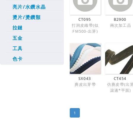
亮片/水鑽水晶
燙片/燙鑽類
CT095
B2900
打洞皮織帶(似
兩次加工品
拉鏈
FM500-出芽)
五金
工具
色卡
SX043
CT454
麂皮出芽帶
仿麂皮帶(出
滾邊*平面)
1