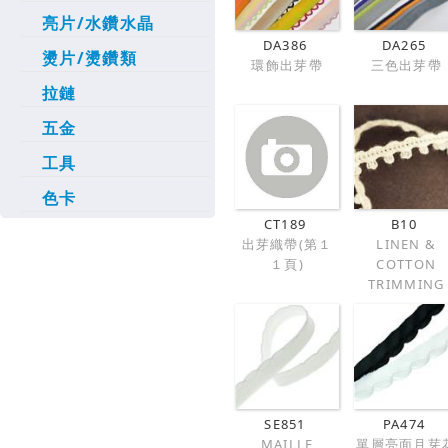
亮片/水鑽水晶
DA386
DA265
燙片/燙鑽類
環飾出芽帶
三色出芽帶
拉鏈
五金
工具
色卡
CT189
B10
出芽織帶(第１
LINEN &
１頁)
COTTON
TRIMMING
SE851
PA474
MAILLE
單層亮面月芽