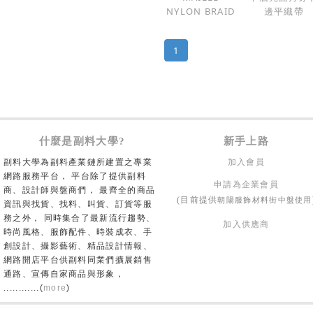
NYLON BRAID
邊平織帶
1
什麼是副料大學?
新手上路
副料大學為副料產業鏈所建置之專業
加入會員
網路服務平台， 平台除了提供副料
申請為企業會員
商、設計師與盤商們， 最齊全的商品
朝陽服飾材料街中盤使用
(目前提供
資訊與找貨、找料、叫貨、訂貨等服
務之外， 同時集合了最新流行趨勢、
加入供應商
時尚風格、服飾配件、時裝成衣、手
創設計、攝影藝術、精品設計情報、
網路開店平台供副料同業們擴展銷售
通路、宣傳自家商品與形象，
............(
more
)