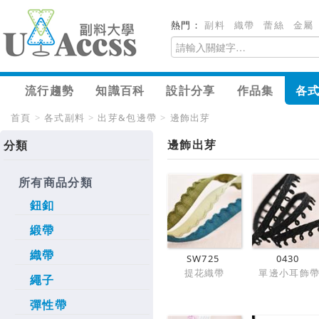
熱門：
副料
織帶
蕾絲
金屬
流行趨勢
知識百科
設計分享
作品集
各
首頁
>
各式副料
>
出芽&包邊帶
>
邊飾出芽
邊飾出芽
分類
所有商品分類
鈕釦
緞帶
織帶
SW725
0430
提花織帶
單邊小耳飾
繩子
彈性帶