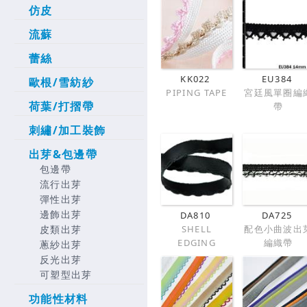
仿皮
流蘇
蕾絲
KK022
EU384
歐根/雪紡紗
PIPING TAPE
宮廷風單圈編
荷葉/打摺帶
帶
刺繡/加工裝飾
出芽&包邊帶
包邊帶
流行出芽
彈性出芽
邊飾出芽
DA810
DA725
SHELL
配色小曲波出
皮類出芽
EDGING
編織帶
蔥紗出芽
反光出芽
可塑型出芽
功能性材料