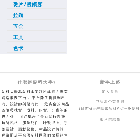
燙片/燙鑽類
拉鏈
五金
工具
色卡
什麼是副料大學?
新手上路
副料大學為副料產業鏈所建置之專業
加入會員
網路服務平台， 平台除了提供副料
申請為企業會員
商、設計師與盤商們， 最齊全的商品
朝陽服飾材料街中盤使用
(目前提供
資訊與找貨、找料、叫貨、訂貨等服
務之外， 同時集合了最新流行趨勢、
加入供應商
時尚風格、服飾配件、時裝成衣、手
創設計、攝影藝術、精品設計情報、
網路開店平台供副料同業們擴展銷售