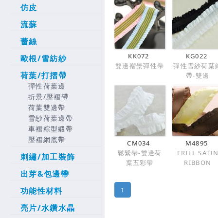
仿皮
流蘇
蕾絲
KK072
KG022
歐根/雪紡紗
雙邊褶景彈性帶
彈性雪紗荷葉
荷葉/打摺帶
帶-雙邊
彈性荷葉邊
折景/壓褶帶
荷葉雙邊帶
雪紗荷葉邊帶
車褶粽型緞帶
壓褶網底帶
CM034
M4895
鬆緊帶-雙邊荷
FRILL SATI
刺繡/加工裝飾
葉五彩帶
RIBBON
出芽&包邊帶
1
功能性材料
亮片/水鑽水晶