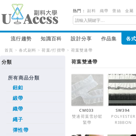
熱門：
副料
織帶
蕾絲
金屬
流行趨勢
知識百科
設計分享
作品集
各
首頁
>
各式副料
>
荷葉/打摺帶
>
荷葉雙邊帶
荷葉雙邊帶
分類
所有商品分類
鈕釦
緞帶
織帶
CM033
SW394
雙邊荷葉雪紗鬆
POLYESTER
繩子
緊帶
RIBBON
彈性帶