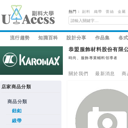
熱門：
副料
織帶
蕾絲
金屬
流行趨勢
知識百科
設計分享
作品集
各
恭盟服飾材料股份有限
時尚、服飾專業輔料領導者
關於我們
最新消息
商
店家商品分類
商品分類
鈕釦
緞帶