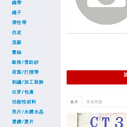
織帶
繩子
彈性帶
仿皮
流蘇
蕾絲
歐根/雪紡紗
荷葉/打摺帶
刺繡/加工裝飾
出芽/包邊
功能性材料
色卡
常見問題
亮片/水鑽水晶
燙鑽/燙片