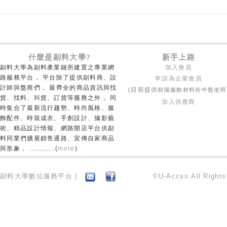
什麼是副料大學?
新手上路
副料大學為副料產業鏈所建置之專業網
加入會員
路服務平台， 平台除了提供副料商、設
申請為企業會員
計師與盤商們， 最齊全的商品資訊與找
朝陽服飾材料街中盤使用
(目前提供
貨、找料、叫貨、訂貨等服務之外， 同
加入供應商
時集合了最新流行趨勢、時尚風格、服
飾配件、時裝成衣、手創設計、攝影藝
術、精品設計情報、網路開店平台供副
料同業們擴展銷售通路、宣傳自家商品
與形象， ............(
more
)
副料大學數位服務平台 |
©U-Accss.All Right