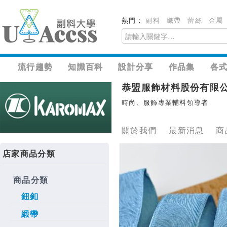
熱門：
副料
織帶
蕾絲
金屬
流行趨勢
知識百科
設計分享
作品集
各
恭盟服飾材料股份有限
時尚、服飾專業輔料領導者
關於我們
最新消息
商
店家商品分類
商品分類
鈕釦
緞帶