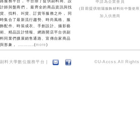
路服務平台， 平台除了提供副料商、設
申請為企業會員
計師與盤商們， 最齊全的商品資訊與找
朝陽服飾材料街中盤使用
(目前提供
貨、找料、叫貨、訂貨等服務之外， 同
加入供應商
時集合了最新流行趨勢、時尚風格、服
飾配件、時裝成衣、手創設計、攝影藝
術、精品設計情報、網路開店平台供副
料同業們擴展銷售通路、宣傳自家商品
與形象， ............(
more
)
副料大學數位服務平台 |
©U-Accss.All Right