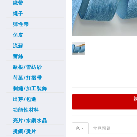
織帶
繩子
彈性帶
仿皮
流蘇
蕾絲
歐根/雪紡紗
荷葉/打摺帶
刺繡/加工裝飾
出芽/包邊
功能性材料
亮片/水鑽水晶
色卡
常見問題
燙鑽/燙片