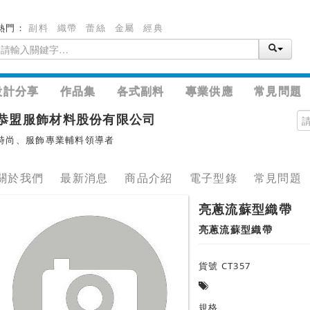
熱門：
副料
織帶
蕾絲
金屬
經典
設計分享
作品集
各式副料
專業供應
常見問題
恭盟服飾材料股份有限公司
時尚、服飾專業輔料領導者
關於我們
最新消息
商品介紹
電子型錄
常見問題
亮蔥流蘇型織帶
亮蔥流蘇型織帶
貨號 CT357
規格