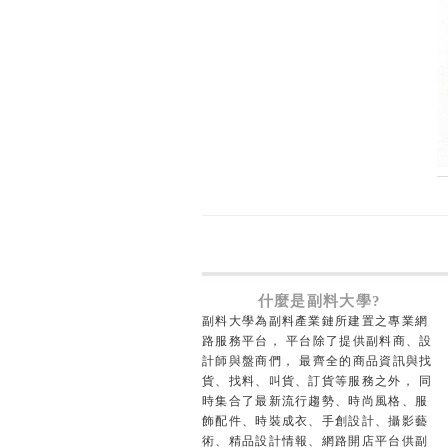
什麼是副料大學?
副料大學為副料產業鏈所建置之專業網
路服務平台， 平台除了提供副料商、設
計師與盤商們， 最齊全的商品資訊與找
貨、找料、叫貨、訂貨等服務之外， 同
時集合了最新流行趨勢、時尚風格、服
飾配件、時裝成衣、手創設計、攝影藝
術、精品設計情報、網路開店平台供副