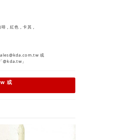
白色 , 黑色 , 咖啡 , 紅色 , 卡其 ,
es@kda.com.tw
或
「@kda.tw」
tw
或
」