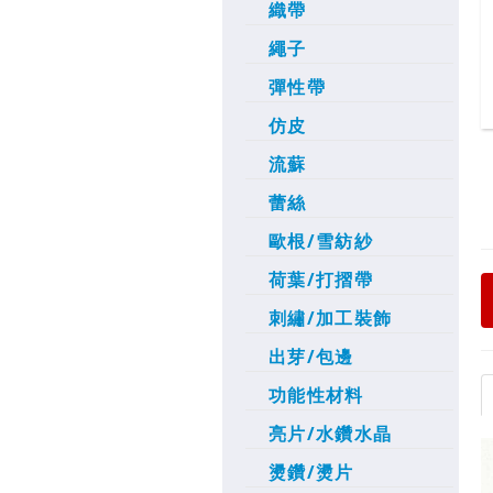
織帶
繩子
彈性帶
仿皮
流蘇
蕾絲
歐根/雪紡紗
荷葉/打摺帶
刺繡/加工裝飾
出芽/包邊
功能性材料
亮片/水鑽水晶
燙鑽/燙片